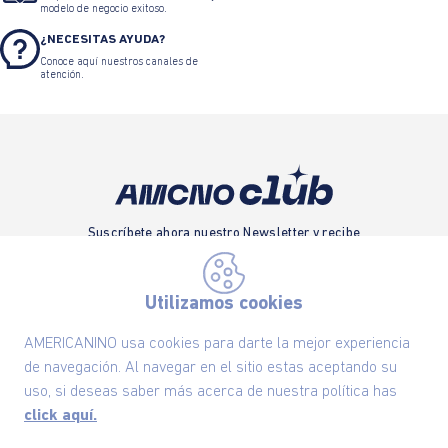
modelo de negocio exitoso.
¿NECESITAS AYUDA?
Conoce aquí nuestros canales de
atención.
Suscríbete ahora nuestro Newsletter y recibe
las ofertas exclusivas y lo último en moda
SUSCRÍBETE AHORA
Utilizamos cookies
AMERICANINO usa cookies para darte la mejor experiencia
de navegación. Al navegar en el sitio estas aceptando su
Nuestra Marca
uso, si deseas saber más acerca de nuestra política has
click aquí.
Ayudas