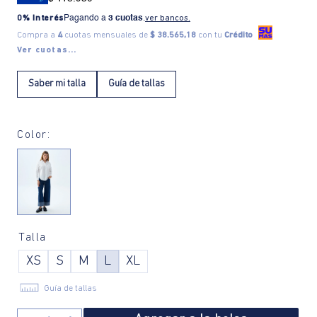
0% Interés
Pagando a
3 cuotas
.
ver bancos.
Compra a
4
cuotas mensuales de
$ 38.565,18
con tu
Crédito
Ver cuotas...
Saber mi talla
Guía de tallas
Color:
Talla
XS
S
M
L
XL
Guía de tallas