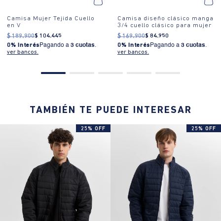
Camisa Mujer Tejida Cuello
Camisa diseño clásico manga
en V
3/4 cuello clásico para mujer
$
189
.
900
$
104
.
445
$
169
.
900
$
84
.
950
0% Interés
Pagando a
3 cuotas
.
0% Interés
Pagando a
3 cuotas
.
ver bancos.
ver bancos.
TAMBIÉN TE PUEDE INTERESAR
25% OFF
25% OFF