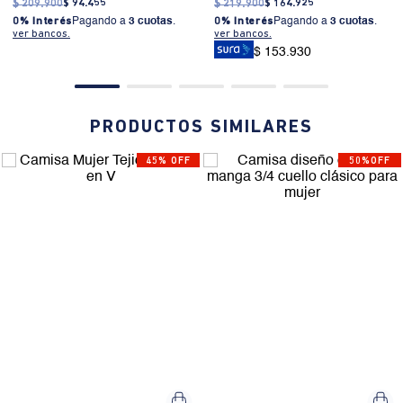
$
209
.
900
$
94
.
455
$
219
.
900
$
164
.
925
0% Interés
Pagando a
3 cuotas
.
0% Interés
Pagando a
3 cuotas
.
ver bancos.
ver bancos.
$ 153.930
PRODUCTOS SIMILARES
45% OFF
50%OFF