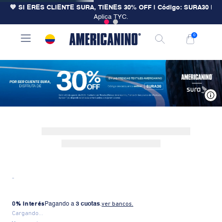
💙 SI ERES CLIENTE SURA, TIENES 30% OFF | Código: SURA30
|
Aplica TYC.
0
V
-
0% Interés
Pagando a
3 cuotas
.
ver bancos.
Cargando...