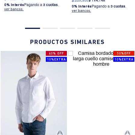
$
229
.
900
$
124
.
146
0% Interés
Pagando a
3 cuotas
.
0% Interés
Pagando a
3 cuotas
.
ver bancos.
ver bancos.
PRODUCTOS SIMILARES
40% OFF
50%OFF
10%EXTRA
10%EXTRA