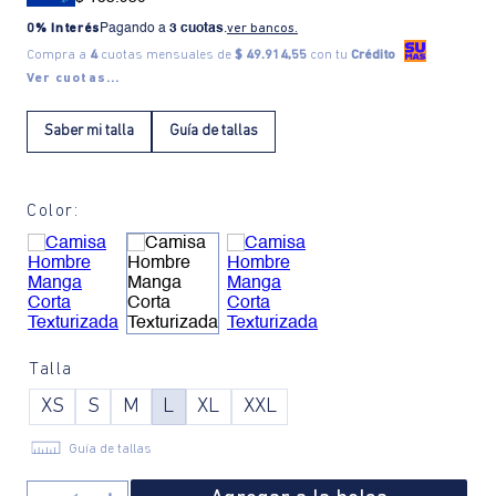
0% Interés
Pagando a
3 cuotas
.
ver bancos.
Compra a
4
cuotas mensuales de
$ 49.914,55
con tu
Crédito
Ver cuotas...
Saber mi talla
Guía de tallas
Color:
Talla
XS
S
M
L
XL
XXL
Guía de tallas