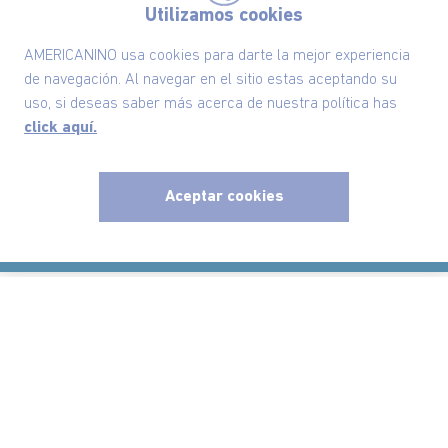
Utilizamos cookies
Políticas
AMERICANINO usa cookies para darte la mejor experiencia
de navegación. Al navegar en el sitio estas aceptando su
uso, si deseas saber más acerca de nuestra política has
Información
click aquí.
Localizador de tiendas
Aceptar cookies
x
Comodin S.A.S | NIT: 800.069.933-6
©2025 Americanino, todos los derechos reservados