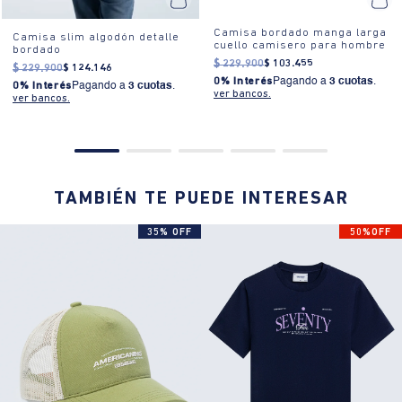
Camisa bordado manga larga
Camisa slim algodón detalle
cuello camisero para hombre
bordado
$
229
.
900
$
103
.
455
$
229
.
900
$
124
.
146
0% Interés
Pagando a
3 cuotas
.
0% Interés
Pagando a
3 cuotas
.
ver bancos.
ver bancos.
TAMBIÉN TE PUEDE INTERESAR
35% OFF
50%OFF