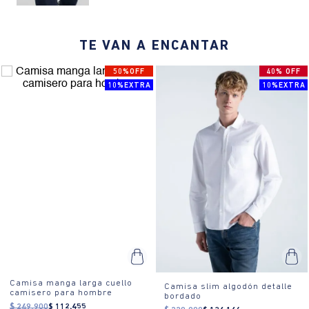
¿Cómo se siente?:
La camisa se siente liviana y cómoda,
permitiendo libertad de movimiento sin ser suelta.
TE VAN A ENCANTAR
¿Cómo es el fit?:
Textura distintiva, ajuste regular cómodo, cuello
50%OFF
40% OFF
camisero clásico, costuras limpias y discretas
10%EXTRA
10%EXTRA
¿Cómo se usa?:
Perfecta para eventos casuales o reuniones
informales, esta camisa se adapta a diferentes ocasiones.
Camisa manga larga cuello
Camisa slim algodón detalle
camisero para hombre
bordado
$
249
.
900
$
112
.
455