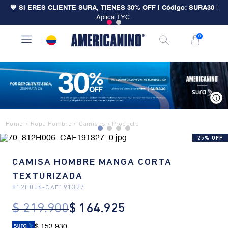
💙 SI ERES CLIENTE SURA, TIENES 30% OFF | Código: SURA30
|
Aplica TYC.
0
V
Ropa Hombre
Camisas
25% OFF
CAMISA HOMBRE MANGA CORTA
TEXTURIZADA
812H006
-
CAF191327
$
219
.
900
$
164
.
925
$ 153.930