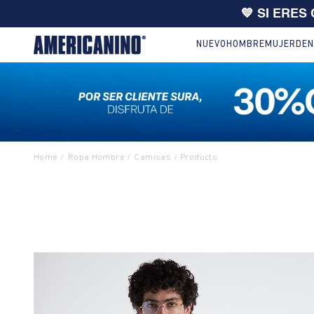
🔥
10% EXTRA en compras desde
NUEVO
HOMBRE
MUJER
DEN
Ropa Hombre
Camisas