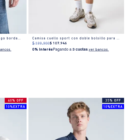
Camisa oversize en algodón con logo bordado
Camisa cuello sport con doble bolsillo para hombre
$
199
.
900
$
107
.
946
$
279
bancos.
0% Interés
Pagando a
3 cuotas
.
ver bancos.
0% I
40% OFF
35% OFF
10%EXTRA
10%EXTRA