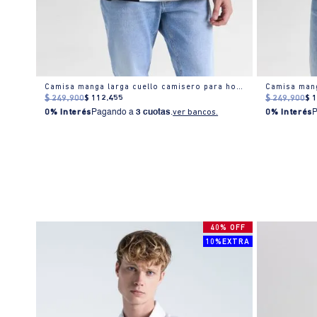
Camisa manga corta en denim claro para hombre
Camisa manga larga cuello camisero para hombre
$
249
.
900
$
112
.
455
$
249
.
900
$
0% Interés
Pagando a
3 cuotas
.
ver bancos.
0% Interés
40% OFF
10%EXTRA