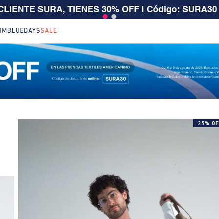
 $199.000 | 15% EXTRA desde $400.000 en SALE
| T
IM
BLUEDAYS
SALE
25% OF