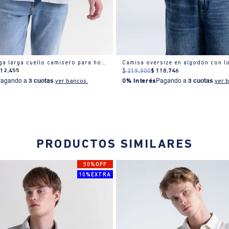
Camisa manga larga cuello camisero para hombre
112
.
455
$
219
.
900
$
118
.
746
Pagando a
3 cuotas
.
ver bancos.
0% Interés
Pagando a
3 cuotas
.
ver 
PRODUCTOS SIMILARES
50%OFF
10%EXTRA