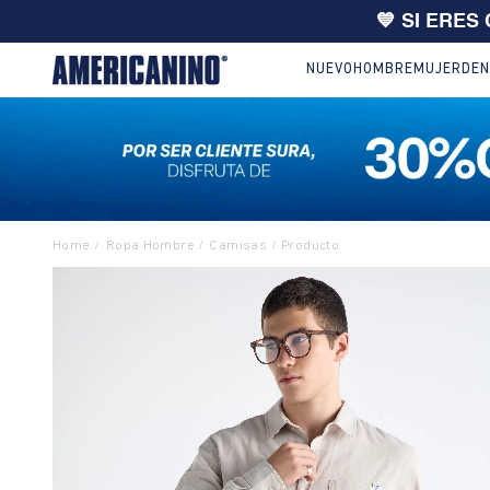
🔥
10% EXTRA en compras desde
NUEVO
HOMBRE
MUJER
DEN
Ropa Hombre
Camisas