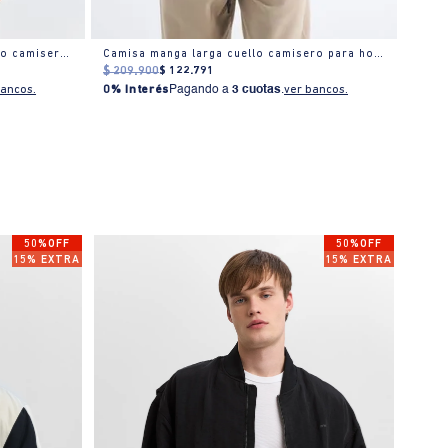
Camisa bordado manga larga cuello camisero para hombre
Camisa manga larga cuello camisero para hombre
$
209
.
900
$
122
.
791
$
219
bancos.
0% Interés
Pagando a
3 cuotas
.
ver bancos.
0% I
50%OFF
50%OFF
15% EXTRA
15% EXTRA