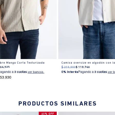
bre Manga Corta Texturizada
164
.
925
$
219
.
900
$
118
.
746
Pagando a
3 cuotas
.
ver bancos.
0% Interés
Pagando a
3 cuotas
.
ver 
153.930
PRODUCTOS SIMILARES
40% OFF