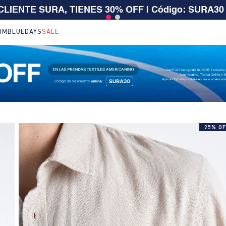
 $199.000 | 15% EXTRA desde $400.000 en SALE
| T
IM
BLUEDAYS
SALE
25% OF