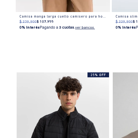
Camisa manga larga cuello camisero para hombre
Camisa slim
$
239
.
900
$
107
.
955
$
229
.
900
$
0% Interés
Pagando a
3 cuotas
.
ver bancos.
0% Interés
25% OFF