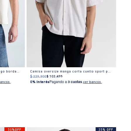
Camisa oversize en algodón con logo bordado
Camisa oversize manga corta cuello sport para hombre
$
229
.
900
$
103
.
455
$
199
bancos.
0% Interés
Pagando a
3 cuotas
.
ver bancos.
0% I
50%OFF
35% OFF