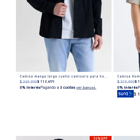
Camisa manga larga cuello camisero para hombre
Camisa Hom
$
249
.
900
$
112
.
455
$
219
.
900
$
0% Interés
Pagando a
3 cuotas
.
ver bancos.
0% Interés
$ 
50%OFF