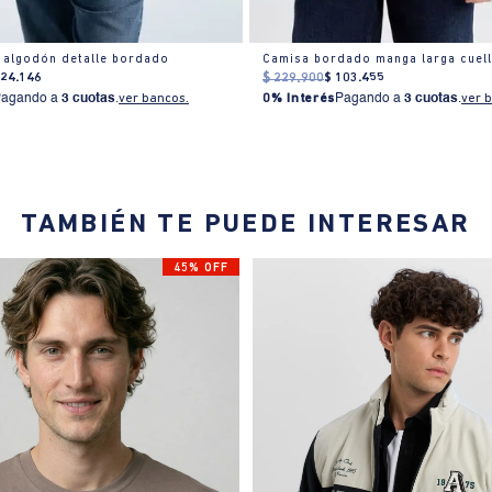
 algodón detalle bordado
124
.
146
$
229
.
900
$
103
.
455
Pagando a
3 cuotas
.
ver bancos.
0% Interés
Pagando a
3 cuotas
.
ver 
TAMBIÉN TE PUEDE INTERESAR
45% OFF