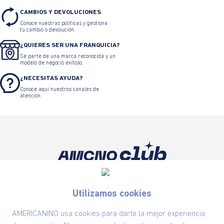
CAMBIOS Y DEVOLUCIONES
Conoce nuestras políticas y gestiona
tu cambio o devolución.
¿QUIERES SER UNA FRANQUICIA?
Sé parte de una marca reconocida y un
modelo de negocio exitoso.
¿NECESITAS AYUDA?
Conoce aquí nuestros canales de
atención.
Suscríbete ahora nuestro Newsletter y recibe
las ofertas exclusivas y lo último en moda
Utilizamos cookies
SUSCRÍBETE AHORA
AMERICANINO usa cookies para darte la mejor experiencia