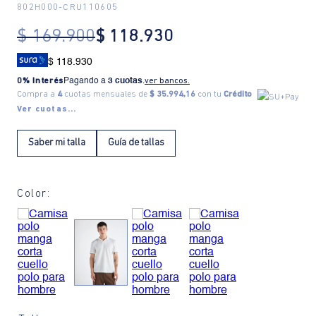
802H000
-
CRU110605
$
169
.
900
$
118
.
930
$ 118.930
0% Interés
Pagando a
3 cuotas
.
ver bancos.
Compra a
4
cuotas mensuales de
$ 35.994,16
con tu
Crédito
Ver cuotas...
Saber mi talla
Guía de tallas
Color: