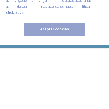
de navegación. Al navegar en el sitio estas aceptando su
uso, si deseas saber más acerca de nuestra política has
click aquí.
Nuestra Marca
Ayudas
Aceptar cookies
x
Políticas
Información
Localizador de tiendas