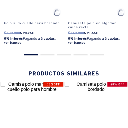
Polo slim cuello neru bordado
Camiseta polo en algodón
caída recta
$
179
.
900
$
98
.
945
$
169
.
900
$
93
.
445
0% Interés
Pagando a
3 cuotas
.
0% Interés
Pagando a
3 cuotas
.
ver bancos.
ver bancos.
PRODUCTOS SIMILARES
50%OFF
40% OFF