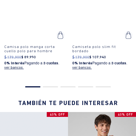
Camisa polo manga corta
Camiseta polo slim fit
cuello polo para hombre
bordado
$
179
.
900
$
89
.
950
$
179
.
900
$
107
.
940
0% Interés
Pagando a
3 cuotas
.
0% Interés
Pagando a
3 cuotas
.
ver bancos.
ver bancos.
TAMBIÉN TE PUEDE INTERESAR
40% OFF
40% OFF