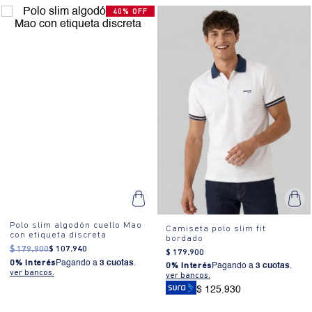
40% OFF
Polo slim algodón cuello Mao
Camiseta polo slim fit
con etiqueta discreta
bordado
$
179
.
900
$
107
.
940
$
179
.
900
0% Interés
Pagando a
3 cuotas
.
0% Interés
Pagando a
3 cuotas
.
ver bancos.
ver bancos.
$ 125.930