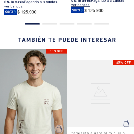
0% Interés
Pagando a
3 cuotas
.
0% Interés
Pagando a
3 cuotas
.
ver bancos.
ver bancos.
$ 125.930
$ 125.930
TAMBIÉN TE PUEDE INTERESAR
50%OFF
45% OFF
Camiseta ajuste slim cuello