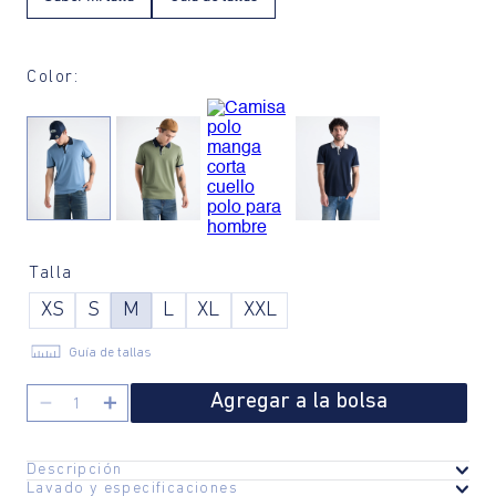
Color:
Talla
XS
S
M
L
XL
XXL
Guía de tallas
Agregar a la bolsa
－
＋
Descripción
Lavado y especificaciones
Esta camisa polo de ajuste regular es una prenda esencial para el