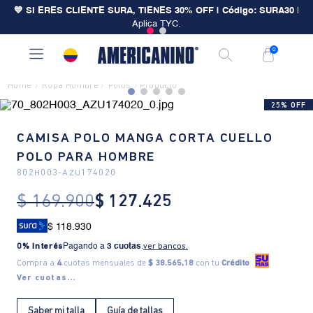
💙 SI ERES CLIENTE SURA, TIENES 30% OFF | Código: SURA30
|
Aplica TYC.
V
0
Ropa Hombre
Polos
25% OFF
CAMISA POLO MANGA CORTA CUELLO
POLO PARA HOMBRE
802H003
-
AZU174020
$
169
.
900
$
127
.
425
$ 118.930
0% Interés
Pagando a
3 cuotas
.
ver bancos.
Compra a
4
cuotas mensuales de
$ 38.565,18
con tu
Crédito
Ver cuotas...
Saber mi talla
Guía de tallas