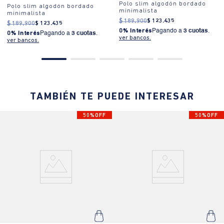
Polo slim algodón bordado
Polo slim algodón bordado
minimalista
minimalista
$
189
.
900
$
123
.
435
$
189
.
900
$
123
.
435
0% Interés
Pagando a
3 cuotas
.
0% Interés
Pagando a
3 cuotas
.
ver bancos.
ver bancos.
TAMBIÉN TE PUEDE INTERESAR
50%OFF
50%OFF