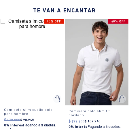
polo.
TE VAN A ENCANTAR
¿Cómo se usa?:
Ideal para eventos casuales o reuniones
informales, donde se busca un look relajado pero sofisticado.
45% OFF
40% OFF
Camiseta slim cuello polo
Camiseta polo slim fit
para hombre
bordado
$
179
.
900
$
98
.
945
$
179
.
900
$
107
.
940
0% Interés
Pagando a
3 cuotas
.
0% Interés
Pagando a
3 cuotas
.