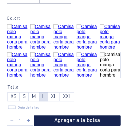
Color:
Talla
XS
S
M
L
XL
XXL
Guía de tallas
Agregar a la bolsa
－
＋