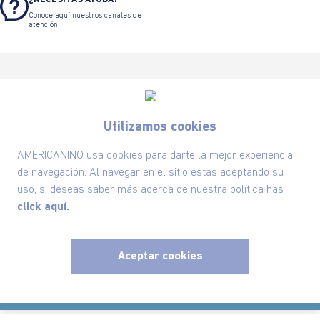
Conoce aquí nuestros canales de
atención.
Utilizamos cookies
Suscríbete ahora nuestro Newsletter y recibe
las ofertas exclusivas y lo último en moda
AMERICANINO usa cookies para darte la mejor experiencia
de navegación. Al navegar en el sitio estas aceptando su
SUSCRÍBETE AHORA
uso, si deseas saber más acerca de nuestra política has
click aquí.
Nuestra Marca
Aceptar cookies
x
Ayudas