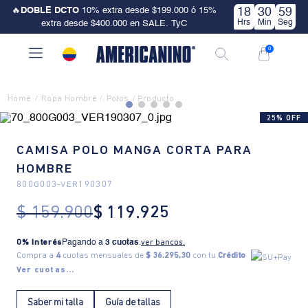
🔥
DOBLE DCTO
10% extra desde $199.000 ó 15%
18
30
59
Hrs
Min
Seg
extra desde $400.000 en SALE. TyC
0
Ropa Hombre
Polos
25% OFF
CAMISA POLO MANGA CORTA PARA
HOMBRE
800G003
-
VER190307
$
159
.
900
$
119
.
925
0% Interés
Pagando a
3 cuotas
.
ver bancos.
Compra a
4
cuotas mensuales de
$ 36.295,30
con tu
Crédito
Ver cuotas...
Saber mi talla
Guía de tallas