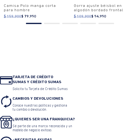
Camisa Polo manga corta
Gorra ajuste béisbol en
para hombre
algodón bordado frontal
$ 159.900
$ 79.950
$ 109.900
$ 54.950
TARJETA DE CRÉDITO
SUMAS Y CRÉDITO SUMAS
Solicita tu Tarjeta de Crédito Sumas
CAMBIOS Y DEVOLUCIONES
Conoce nuestras políticas y gestiona
tu cambio o devolución.
¿QUIERES SER UNA FRANQUICIA?
Sé parte de una marca reconocida y un
modelo de negocio exitoso.
¿NECESITAS AYUDA?