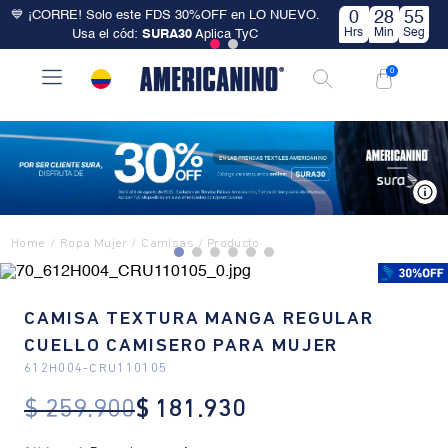
💙 ¡CORRE! Solo este FDS 30%OFF en LO NUEVO.
0
28
55
Hrs
Min
Seg
Usa el cód:
SURA30
Aplica TyC
0
V
Ropa Mujer
Camisas
CAMISA TEXTURA MANGA REGULAR
CUELLO CAMISERO PARA MUJER
612H004
-
CRU110105
$
259
.
900
$
181
.
930