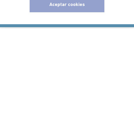
Aceptar cookies
Ayudas
x
Políticas
Información
Localizador de tiendas