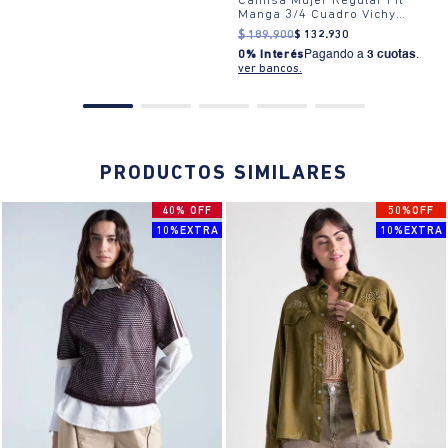
Camisa Mujer Regular Fit
Manga 3/4 Cuadro Vichy
Algodón
$
189
.
900
$
132
.
930
0% Interés
Pagando a
3 cuotas
.
ver bancos.
PRODUCTOS SIMILARES
40% OFF
50%OFF
10%EXTRA
10%EXTRA