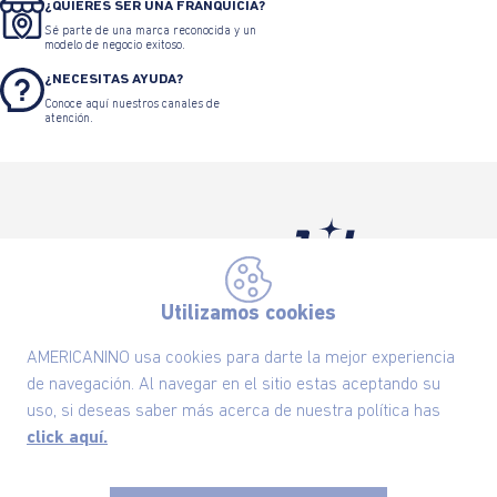
¿QUIERES SER UNA FRANQUICIA?
Sé parte de una marca reconocida y un
modelo de negocio exitoso.
¿NECESITAS AYUDA?
Conoce aquí nuestros canales de
atención.
Suscríbete ahora nuestro Newsletter y recibe
Utilizamos cookies
las ofertas exclusivas y lo último en moda
AMERICANINO usa cookies para darte la mejor experiencia
SUSCRÍBETE AHORA
de navegación. Al navegar en el sitio estas aceptando su
uso, si deseas saber más acerca de nuestra política has
click aquí.
Nuestra Marca