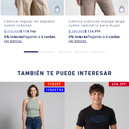
Camisa regular en algodon
Camisa oversize manga larga
cuello redondo
cuello camisero para mujer
$
219
.
900
$
118
.
746
$
299
.
900
$
134
.
955
0% Interés
Pagando a
3 cuotas
.
0% Interés
Pagando a
3 cuotas
.
ver bancos.
ver bancos.
TAMBIÉN TE PUEDE INTERESAR
50%OFF
40% OFF
10%EXTRA