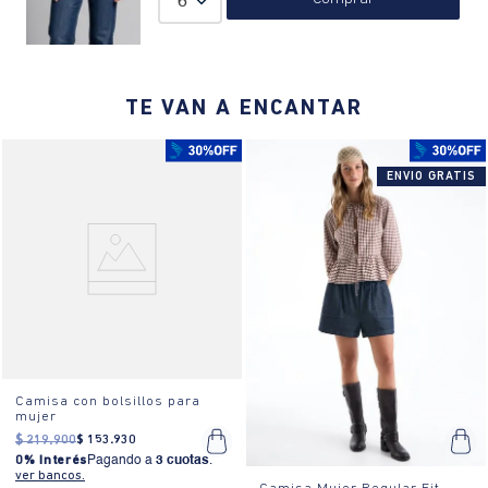
6
clásico y elegante.
a una temperatura máxima de la base de 110 ºC, sin vapor. Planchar
con vapor puede causar daño irreversible.
TE VAN A ENCANTAR
ENVIO GRATIS
Camisa con bolsillos para
mujer
$
219
.
900
$
153
.
930
0% Interés
Pagando a
3 cuotas
.
ver bancos.