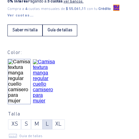
0% Interés
Pagando a
3 cuotas
.
ver bancos.
Compra a
4
cuotas mensuales de
$ 55.061,11
con tu
Crédito
Ver cuotas...
Saber mi talla
Guía de tallas
Color:
Talla
XS
S
M
L
XL
Guía de tallas