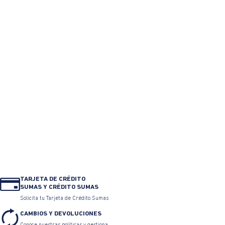
Camiseta estampado
Gorra ajustada con logo
localizado cuello redondo
Estampado
para mujer
$ 129.900
$ 71.445
$ 109.900
$ 54.950
TARJETA DE CRÉDITO
SUMAS Y CRÉDITO SUMAS