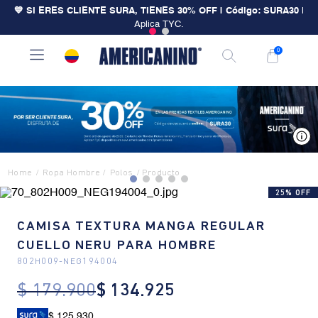
💙 SI ERES CLIENTE SURA, TIENES 30% OFF | Código: SURA30
|
Aplica TYC.
0
V
Ropa Hombre
Polos
25% OFF
CAMISA TEXTURA MANGA REGULAR
CUELLO NERU PARA HOMBRE
802H009
-
NEG194004
$
179
.
900
$
134
.
925
$ 125.930