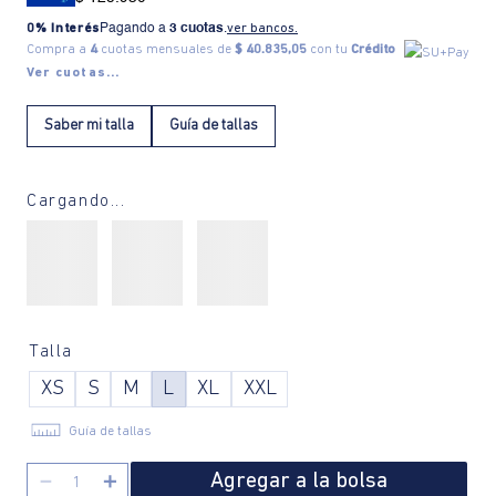
0% Interés
Pagando a
3 cuotas
.
ver bancos.
Compra a
4
cuotas mensuales de
$ 40.835,05
con tu
Crédito
Ver cuotas...
Saber mi talla
Guía de tallas
Color:
Talla
XS
S
M
L
XL
XXL
Guía de tallas