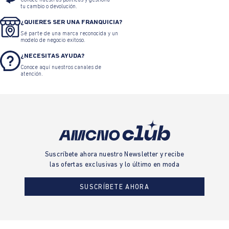
Solicita tu Tarjeta de Crédito Sumas
CAMBIOS Y DEVOLUCIONES
Conoce nuestras políticas y gestiona
tu cambio o devolución.
¿QUIERES SER UNA FRANQUICIA?
Sé parte de una marca reconocida y un
modelo de negocio exitoso.
¿NECESITAS AYUDA?
Conoce aquí nuestros canales de
atención.
Suscríbete ahora nuestro Newsletter y recibe
las ofertas exclusivas y lo último en moda
SUSCRÍBETE AHORA