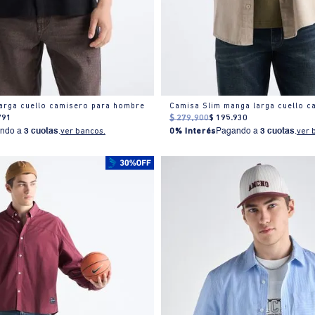
arga cuello camisero para hombre
791
$
279
.
900
$
195
.
930
ndo a
3 cuotas
.
ver bancos.
0% Interés
Pagando a
3 cuotas
.
ver 