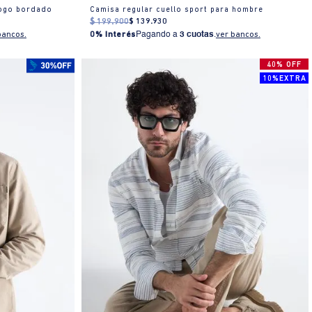
logo bordado
Camisa regular cuello sport para hombre
$
199
.
900
$
139
.
930
bancos.
0% Interés
Pagando a
3 cuotas
.
ver bancos.
40% OFF
10%EXTRA