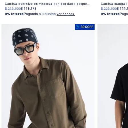
Camisa oversize en viscosa con bordado pequeño
Camisa manga l
$
219
.
900
$
118
.
746
$
209
.
900
$
122
.
0% Interés
Pagando a
3 cuotas
.
ver bancos.
0% Interés
Paga