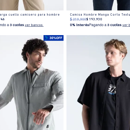
arga cuello camisero para hombre
Camisa Hombre Manga Corta Textu
746
$
219
.
900
$
153
.
930
ndo a
3 cuotas
.
ver bancos.
0% Interés
Pagando a
3 cuotas
.
ver 