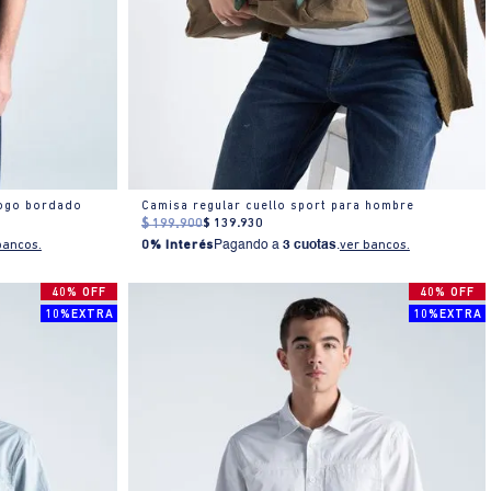
logo bordado
Camisa regular cuello sport para hombre
$
199
.
900
$
139
.
930
bancos.
0% Interés
Pagando a
3 cuotas
.
ver bancos.
40% OFF
40% OFF
10%EXTRA
10%EXTRA