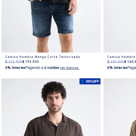
Camisa Hombre Manga Corta Texturizada
Camisa Hombre 
$
219
.
900
$
153
.
930
$
229
.
900
$
160
.
0% Interés
Pagando a
3 cuotas
.
ver bancos.
0% Interés
Paga