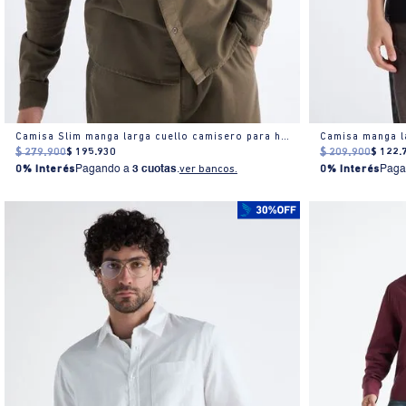
Camisa Slim manga larga cuello camisero para hombre
Camisa manga l
$
279
.
900
$
195
.
930
$
209
.
900
$
122
.
0% Interés
Pagando a
3 cuotas
.
ver bancos.
0% Interés
Paga