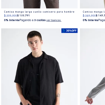
Camisa manga larga cuello camisero para hombre
Camisa manga l
$
209
.
900
$
122
.
791
$
269
.
900
$
145
.
0% Interés
Pagando a
3 cuotas
.
ver bancos.
0% Interés
Paga