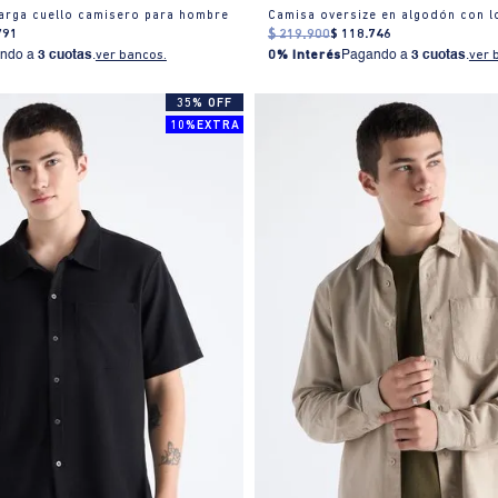
arga cuello camisero para hombre
Camisa oversize en algodón con 
791
$
219
.
900
$
118
.
746
ndo a
3 cuotas
.
ver bancos.
0% Interés
Pagando a
3 cuotas
.
ver 
35% OFF
10%EXTRA