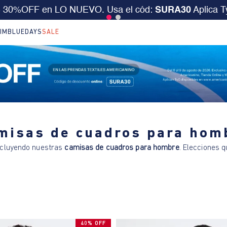
17
n LO NUEVO. Usa el cód:
SURA30
Aplica TyC
Hrs
IM
BLUEDAYS
SALE
misas de cuadros para hom
incluyendo nuestras
camisas de cuadros para hombre
. Elecciones q
40% OFF