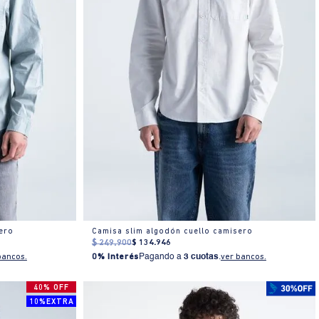
ero
Camisa slim algodón cuello camisero
$
249
.
900
$
134
.
946
bancos.
0% Interés
Pagando a
3 cuotas
.
ver bancos.
40% OFF
10%EXTRA