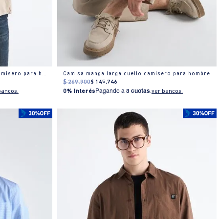
Camisa Slim manga larga cuello camisero para hombre
Camisa manga larga cuello camisero para hombre
$
269
.
900
$
145
.
746
bancos.
0% Interés
Pagando a
3 cuotas
.
ver bancos.