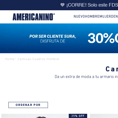
💙 ¡CORRE! Solo este FDS 30%OFF e
NUEVO
HOMBRE
MUJER
DEN
Home
Camisas Cuadros Hombre
/
Ca
Da un extra de moda a tu armario 
ORDENAR POR
35% OFF