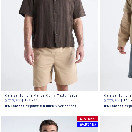
Camisa Hombre Manga Corta Texturizada
Camisa Hombre 
$
219
.
900
$
153
.
930
$
229
.
900
$
160
.
0% Interés
Pagando a
3 cuotas
.
ver bancos.
0% Interés
Paga
40% OFF
10%EXTRA