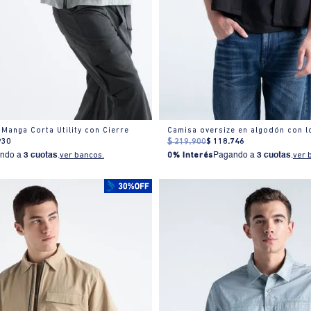
Manga Corta Utility con Cierre
Camisa oversize en algodón con 
930
$
219
.
900
$
118
.
746
ndo a
3 cuotas
.
ver bancos.
0% Interés
Pagando a
3 cuotas
.
ver 