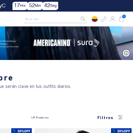
52
40
Min
Seg
AMCNO CLUB
Rastrea tu pedido aquí
Buscar
0
V
bre
ue serán clave en tus outfits diarios.
Filtros
129
Productos