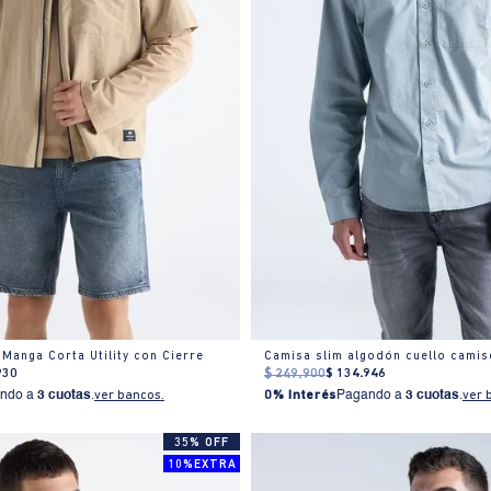
Manga Corta Utility con Cierre
Camisa slim algodón cuello camis
930
$
249
.
900
$
134
.
946
ndo a
3 cuotas
.
ver bancos.
0% Interés
Pagando a
3 cuotas
.
ver 
35% OFF
10%EXTRA