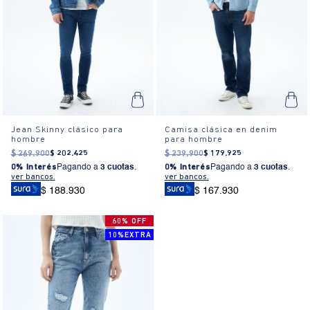
Jean Skinny clásico para
Camisa clásica en denim
hombre
para hombre
$
269
.
900
$
202
.
425
$
239
.
900
$
179
.
925
0% Interés
Pagando a
3 cuotas
.
0% Interés
Pagando a
3 cuotas
.
ver bancos.
ver bancos.
$ 188.930
$ 167.930
60% OFF
10%EXTRA