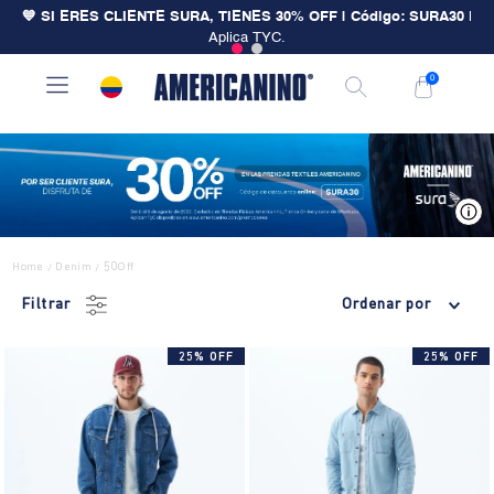
💙 SI ERES CLIENTE SURA, TIENES 30% OFF | Código: SURA30
|
Aplica TYC.
0
V
Home
Denim
50Off
/
/
Filtrar
Ordenar por
25% OFF
25% OFF