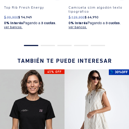
Top Rib Fresh Energy
Camiseta slim algodón texto
tipográfico
$
99
.
900
$
54
.
945
$
129
.
900
$
64
.
950
0% Interés
Pagando a
3 cuotas
.
0% Interés
Pagando a
3 cuotas
.
ver bancos.
ver bancos.
TAMBIÉN TE PUEDE INTERESAR
45% OFF