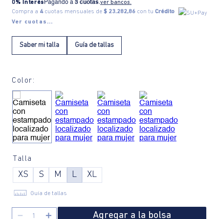
0% Interés
Pagando a
3 cuotas
.
ver bancos.
Compra a
4
cuotas mensuales de
$ 23.282,86
con tu
Crédito
Ver cuotas...
Saber mi talla
Guía de tallas
Color:
Talla
XS
S
M
L
XL
Guía de tallas
Agregar a la bolsa
－
＋