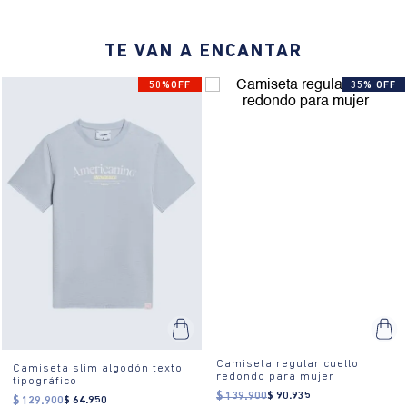
TE VAN A ENCANTAR
50%OFF
35% OFF
Camiseta regular cuello
Camiseta slim algodón texto
redondo para mujer
tipográfico
$
139
.
900
$
90
.
935
$
129
.
900
$
64
.
950