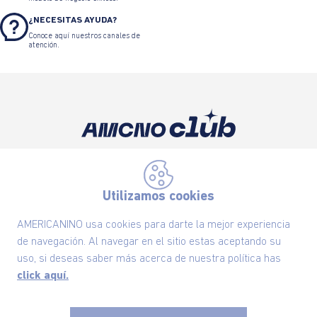
¿NECESITAS AYUDA?
Conoce aquí nuestros canales de
atención.
Suscríbete ahora nuestro Newsletter y recibe
las ofertas exclusivas y lo último en moda
Utilizamos cookies
SUSCRÍBETE AHORA
AMERICANINO usa cookies para darte la mejor experiencia
de navegación. Al navegar en el sitio estas aceptando su
uso, si deseas saber más acerca de nuestra política has
Nuestra Marca
click aquí.
Ayudas