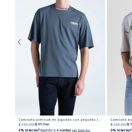
Camiseta Hombre Regular Fit Cuello Redondo Manga Larga Estampada Blanca
Camiseta oversize en algodón con pequeño logo
$
159
.
900
$
95
.
940
$
149
.
900
$
0% Interés
Pagando a
3 cuotas
.
ver bancos.
0% Interés