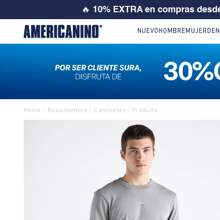
💙 SI ERES
NUEVO
HOMBRE
MUJER
DEN
Ropa Hombre
Camisetas