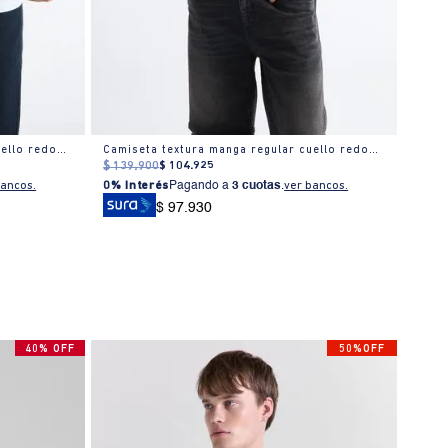
Camiseta textura manga regular cuello redondo para hombre
Camiseta textura manga regular cuello redondo para hombre
Camis
$
139
.
900
$
104
.
925
$
139
bancos.
0% Interés
Pagando a
3 cuotas
.
ver bancos.
0% I
$ 97.930
40% OFF
50%OFF