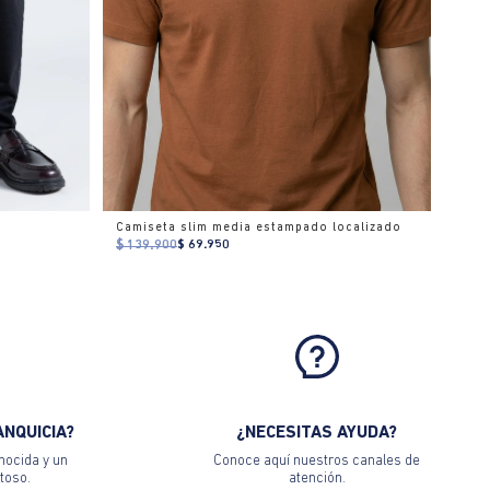
Camiseta slim media estampado localizado
$ 139.900
$ 69.950
ANQUICIA?
¿NECESITAS AYUDA?
nocida y un
Conoce aquí nuestros canales de
toso.
atención.