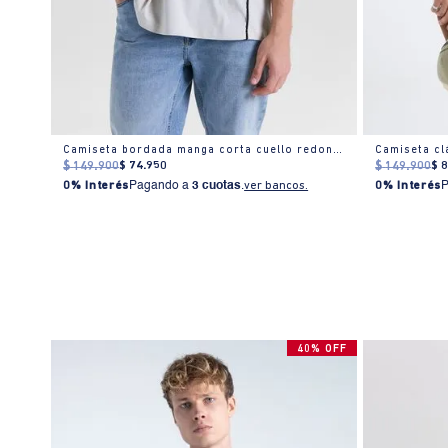
Camiseta Hombre Regular Fit Cuello Redondo Manga Larga Estampada Blanca
Camiseta bordada manga corta cuello redondo para hombre
$
149
.
900
$
74
.
950
$
149
.
900
$
0% Interés
Pagando a
3 cuotas
.
ver bancos.
0% Interés
40% OFF