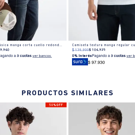
Camiseta clásica manga corta cuello redondo para hombre
89
.
940
$
139
.
900
$
104
.
925
Pagando a
3 cuotas
.
ver bancos.
0% Interés
Pagando a
3 cuotas
.
ver 
$ 97.930
PRODUCTOS SIMILARES
50%OFF