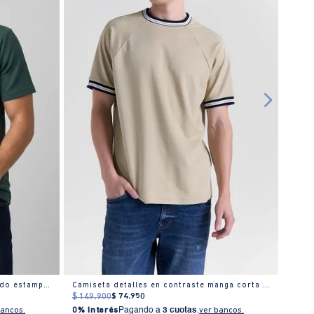
Camiseta básica slim cuello redondo estampado
Camiseta detalles en contraste manga corta cuello redondo para hombre
$
149
.
900
$
74
.
950
$
129
bancos.
0% Interés
Pagando a
3 cuotas
.
ver bancos.
0% I