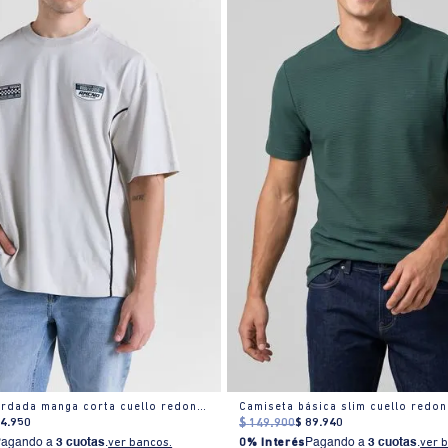
Camiseta bordada manga corta cuello redondo para hombre
74
.
950
$
149
.
900
$
89
.
940
Pagando a
3 cuotas
.
ver bancos.
0% Interés
Pagando a
3 cuotas
.
ver 