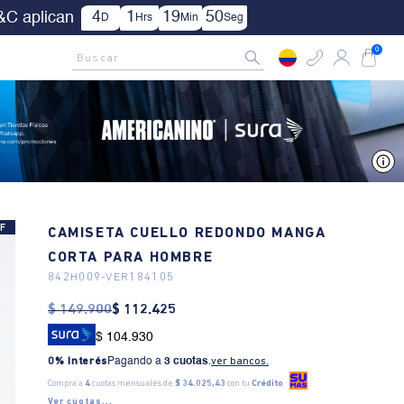
| Aplica TYC.
AMCNO CLUB
Rastrea tu pedido aquí
Buscar
0
V
F
CAMISETA CUELLO REDONDO MANGA
CORTA PARA HOMBRE
842H009
-
VER184105
$
149
.
900
$
112
.
425
$ 104.930
0% Interés
Pagando a
3 cuotas
.
ver bancos.
Compra a
4
cuotas mensuales de
$ 34.025,43
con tu
Crédito
Ver cuotas...