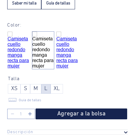
Saber mi talla
Guía de tallas
Color:
Talla
XS
S
M
L
XL
Guía de tallas
Agregar a la bolsa
－
＋
Descripción