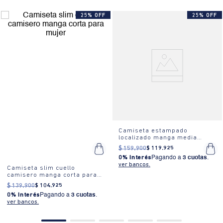
25% OFF
25% OFF
Camiseta estampado
localizado manga media
cuello redondo para mujer
$
159
.
900
$
119
.
925
0% Interés
Pagando a
3 cuotas
.
ver bancos.
Camiseta slim cuello
camisero manga corta para
mujer
$
139
.
900
$
104
.
925
0% Interés
Pagando a
3 cuotas
.
ver bancos.