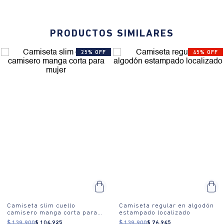
PRODUCTOS SIMILARES
25% OFF
45% OFF
Camiseta slim cuello
Camiseta regular en algodón
camisero manga corta para
estampado localizado
mujer
$
139
.
900
$
104
.
925
$
139
.
900
$
76
.
945