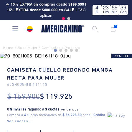
🔥
10% EXTRA en compras desde $199.000 |
4
23
59
39
15% EXTRA desde $400.000 en SALE
| T&C
D
Hrs
Min
Seg
aplican
0
Ropa Mujer
Camisetas
25% OFF
CAMISETA CUELLO REDONDO MANGA
RECTA PARA MUJER
602H005
-
BEI161118
$
159
.
900
$
119
.
925
0% Interés
Pagando a
3 cuotas
.
ver bancos.
Compra a
4
cuotas mensuales de
$ 36.295,30
con tu
Crédito
Ver cuotas...