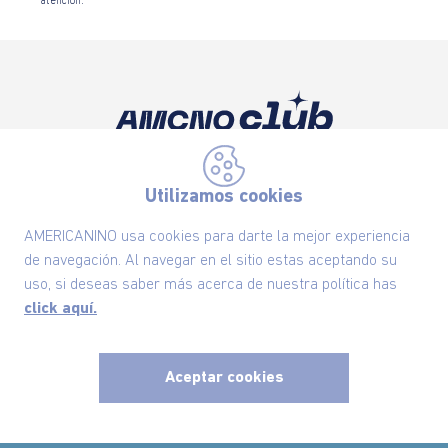
atención.
Suscríbete ahora nuestro Newsletter y recibe
las ofertas exclusivas y lo último en moda
Utilizamos cookies
SUSCRÍBETE AHORA
AMERICANINO usa cookies para darte la mejor experiencia
de navegación. Al navegar en el sitio estas aceptando su
uso, si deseas saber más acerca de nuestra política has
click aquí.
Nuestra Marca
Ayudas
Aceptar cookies
x
Políticas