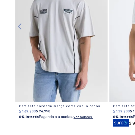
Camiseta estampado localizado manga corta cuello redondo para hombre
Camiseta bordada manga corta cuello redondo para hombre
$
149
.
900
$
74
.
950
$
139
.
900
$
0% Interés
Pagando a
3 cuotas
.
ver bancos.
0% Interés
$ 