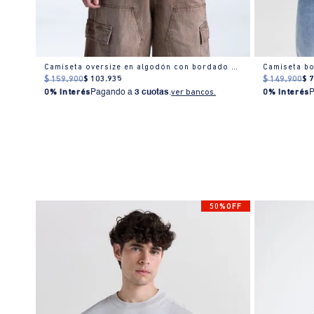
Camiseta textura manga regular cuello redondo para hombre
Camiseta oversize en algodón con bordado discreto
$
159
.
900
$
103
.
935
$
149
.
900
$
0% Interés
Pagando a
3 cuotas
.
ver bancos.
0% Interés
% OFF
50%OFF