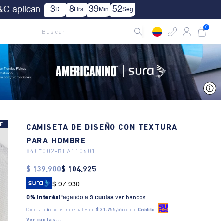
| Aplica TYC.
AMCNO CLUB
Rastrea tu pedido aquí
Buscar
0
V
F
CAMISETA DE DISEÑO CON TEXTURA
PARA HOMBRE
840F002
-
BLA110601
$
139
.
900
$
104
.
925
$ 97.930
0% Interés
Pagando a
3 cuotas
.
ver bancos.
Compra a
4
cuotas mensuales de
$ 31.755,55
con tu
Crédito
Ver cuotas...