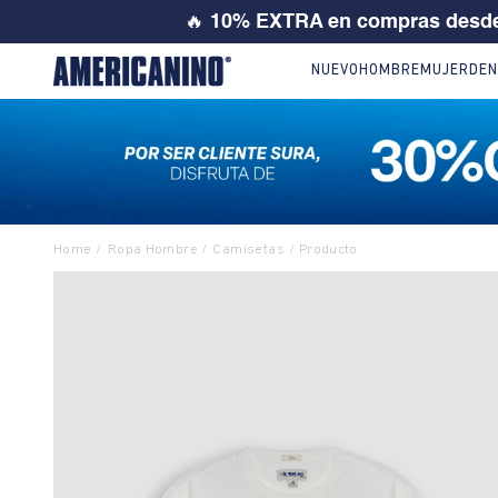
💙 SI ERES
NUEVO
HOMBRE
MUJER
DEN
Ropa Hombre
Camisetas