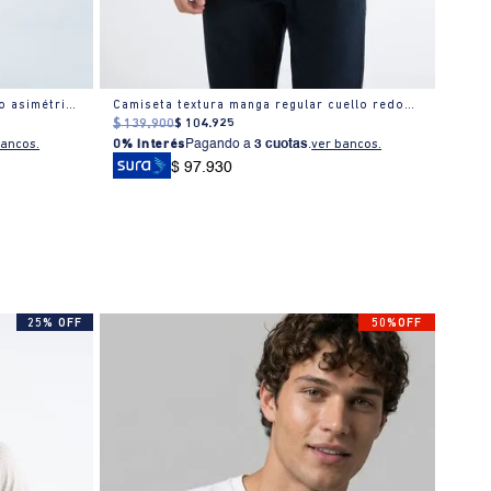
Camiseta regular en algodón cuello asimétrico
Camiseta textura manga regular cuello redondo para hombre
$
139
.
900
$
104
.
925
$
159
bancos.
0% Interés
Pagando a
3 cuotas
.
ver bancos.
0% I
$ 97.930
25% OFF
50%OFF