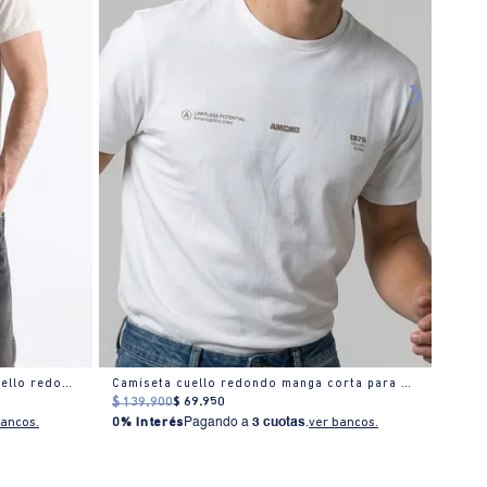
Camiseta textura manga regular cuello redondo para hombre
Camiseta cuello redondo manga corta para hombre
Camis
$
139
.
900
$
69
.
950
$
199
bancos.
0% Interés
Pagando a
3 cuotas
.
ver bancos.
0% I