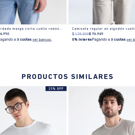
Camiseta bordada manga corta cuello redondo para hombre
74
.
950
$
139
.
900
$
76
.
945
Pagando a
3 cuotas
.
ver bancos.
0% Interés
Pagando a
3 cuotas
.
ver 
PRODUCTOS SIMILARES
25% OFF