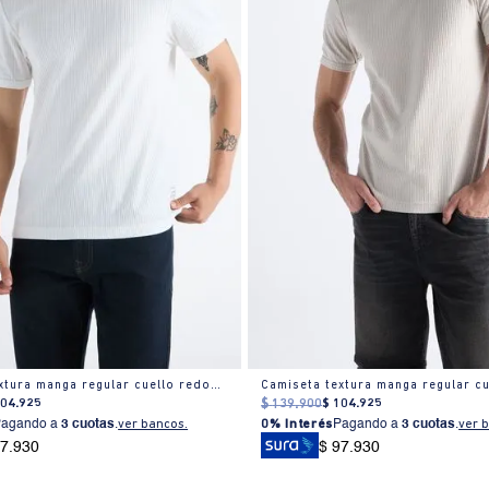
Camiseta textura manga regular cuello redondo para hombre
104
.
925
$
139
.
900
$
104
.
925
Pagando a
3 cuotas
.
ver bancos.
0% Interés
Pagando a
3 cuotas
.
ver 
97.930
$ 97.930