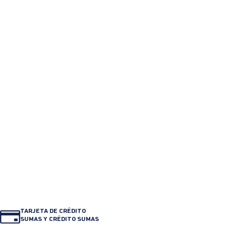
Camiseta manga corta cuello
Camiseta slim media
redondo para mujer
estampado localizado
$ 199.900
$ 149.925
$ 139.900
$ 69.950
TARJETA DE CRÉDITO
SUMAS Y CRÉDITO SUMAS