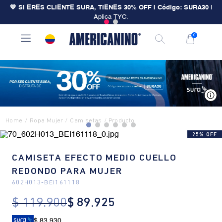
💙 SI ERES CLIENTE SURA, TIENES 30% OFF | Código: SURA30
|
Aplica TYC.
0
V
Ropa Mujer
Camisetas
25% OFF
CAMISETA EFECTO MEDIO CUELLO
REDONDO PARA MUJER
602H013
-
BEI161118
$
119
.
900
$
89
.
925
$ 83.930