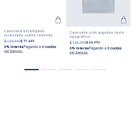
en máquina. BLANQUEADO: No usar blanqueador. CUIDADO TEXTIL
PROFESIONAL: No limpieza en seco.
Camiseta estampado
Camiseta slim algodón texto
localizado cuello redondo
tipográfico
para mujer
$
129
.
900
$
71
.
445
$
129
.
900
$
64
.
950
0% Interés
Pagando a
3 cuotas
.
0% Interés
Pagando a
3 cuotas
.
ver bancos.
ver bancos.
PRODUCTOS SIMILARES