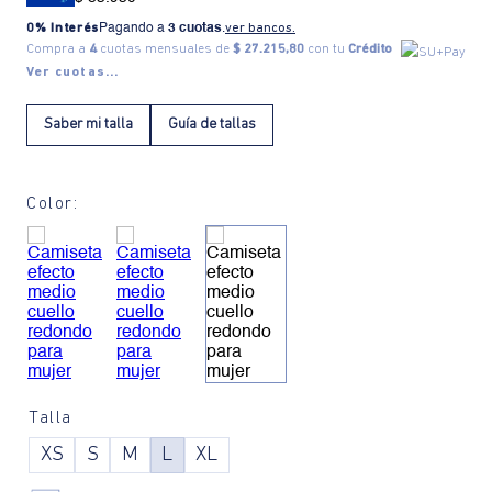
0% Interés
Pagando a
3 cuotas
.
ver bancos.
Compra a
4
cuotas mensuales de
$ 27.215,80
con tu
Crédito
Ver cuotas...
Saber mi talla
Guía de tallas
Color:
Talla
XS
S
M
L
XL