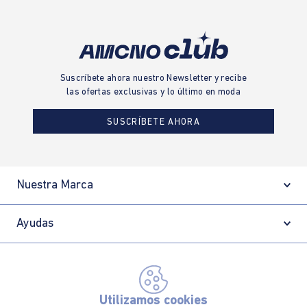
TARJETA DE CRÉDITO
SUMAS Y CRÉDITO SUMAS
Solicita tu Tarjeta de Crédito Sumas
CAMBIOS Y DEVOLUCIONES
Conoce nuestras políticas y gestiona
tu cambio o devolución.
¿QUIERES SER UNA FRANQUICIA?
Sé parte de una marca reconocida y un
modelo de negocio exitoso.
¿NECESITAS AYUDA?
Conoce aquí nuestros canales de
atención.
Utilizamos cookies