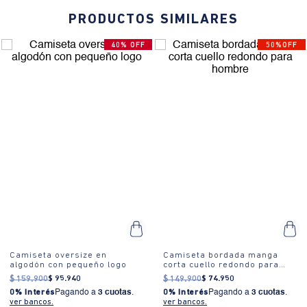
Camiseta textura manga
Camiseta textura manga
regular cuello redondo para
media cuello redondo para
hombre
hombre
$
139
.
900
$
104
.
925
$
159
.
900
$
119
.
925
0% Interés
Pagando a
3 cuotas
.
0% Interés
Pagando a
3 cuotas
.
ver bancos.
ver bancos.
$ 97.930
$ 111.930
PRODUCTOS SIMILARES
40% OFF
50%OFF