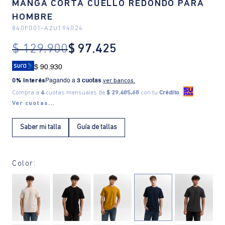
MANGA CORTA CUELLO REDONDO PARA
HOMBRE
840F001
-
AZU194024
$
129
.
900
$
97
.
425
$ 90.930
0% Interés
Pagando a
3 cuotas
.
ver bancos.
Compra a
4
cuotas mensuales de
$ 29.485,68
con tu
Crédito
Ver cuotas...
Saber mi talla
Guía de tallas
Color: