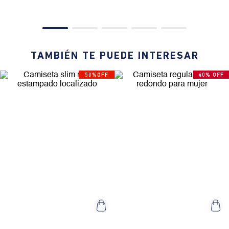
Camiseta oversize en
Camiseta bordada manga
algodón con pequeño logo
corta cuello redondo para
hombre
$
159
.
900
$
95
.
940
$
149
.
900
$
74
.
950
0% Interés
Pagando a
3 cuotas
.
0% Interés
Pagando a
3 cuotas
.
ver bancos.
ver bancos.