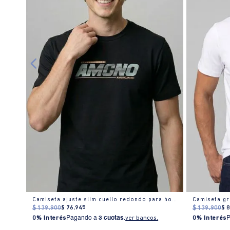
Camiseta estampado frontal manga corta cuello redondo para hombre
Camiseta ajuste slim cuello redondo para hombre
$
139
.
900
$
76
.
945
$
139
.
900
$
0% Interés
Pagando a
3 cuotas
.
ver bancos.
0% Interés