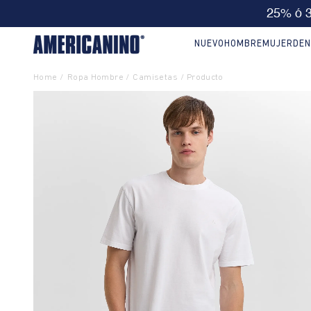
🔥
10% EXTRA en compras desde
NUEVO
HOMBRE
MUJER
DEN
Ropa Hombre
Camisetas