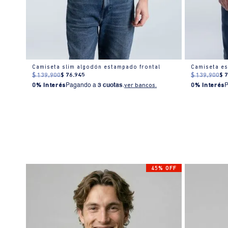
Camiseta estampado localizado manga corta cuello redondo para hombre
Camiseta slim algodón estampado frontal
$
139
.
900
$
76
.
945
$
139
.
900
$
0% Interés
Pagando a
3 cuotas
.
ver bancos.
0% Interés
45% OFF