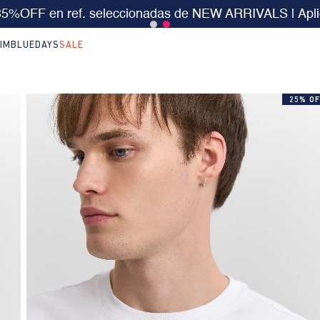
 $199.000 | 15% EXTRA desde $400.000 en SALE
| T
IM
BLUEDAYS
SALE
25% OF