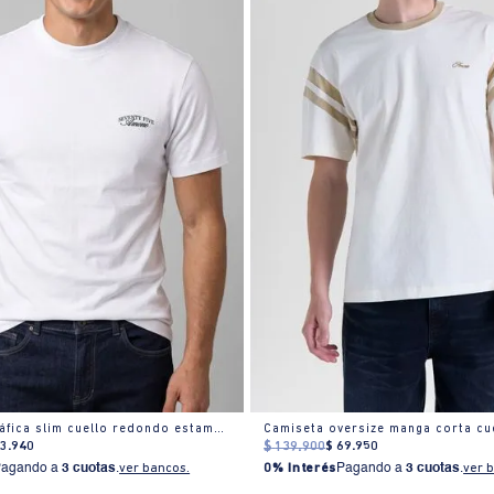
Camiseta gráfica slim cuello redondo estampado
83
.
940
$
139
.
900
$
69
.
950
Pagando a
3 cuotas
.
ver bancos.
0% Interés
Pagando a
3 cuotas
.
ver 