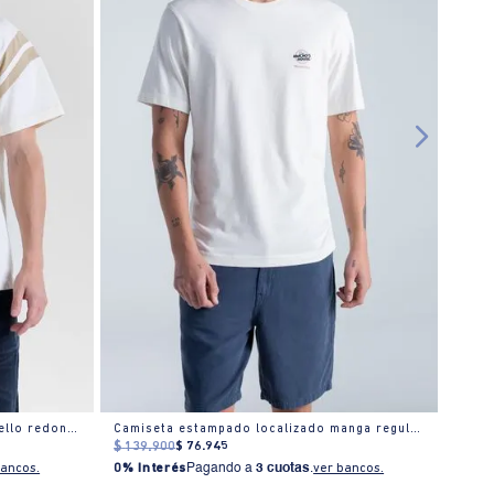
Camiseta oversize manga corta cuello redondo para hombre
Camiseta estampado localizado manga regular cuello redondo para hombre
$
139
.
900
$
76
.
945
$
159
bancos.
0% Interés
Pagando a
3 cuotas
.
ver bancos.
0% I