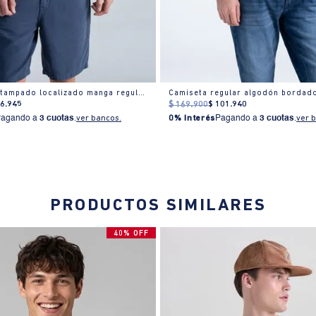
Camiseta estampado localizado manga regular cuello redondo para hombre
Camiseta regular algodón bordado
76
.
945
$
169
.
900
$
101
.
940
Pagando a
3 cuotas
.
ver bancos.
0% Interés
Pagando a
3 cuotas
.
ver 
PRODUCTOS SIMILARES
40% OFF