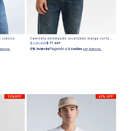
 clásico
Camiseta estampado localizado manga corta cuello redondo para hombre
$
129
.
900
$
71
.
445
$
149
bancos.
0% Interés
Pagando a
3 cuotas
.
ver bancos.
0% I
50%OFF
45% OFF