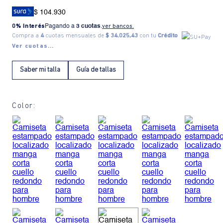
$ 104.930
0% Interés
Pagando a
3 cuotas
.
ver bancos.
Compra a
4
cuotas mensuales de
$ 34.025,43
con tu
Crédito
Ver cuotas...
Saber mi talla
Guía de tallas
Color: