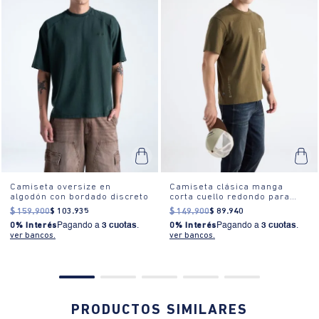
Camiseta oversize en
Camiseta clásica manga
algodón con bordado discreto
corta cuello redondo para
hombre
$
159
.
900
$
103
.
935
$
149
.
900
$
89
.
940
0% Interés
Pagando a
3 cuotas
.
0% Interés
Pagando a
3 cuotas
.
ver bancos.
ver bancos.
PRODUCTOS SIMILARES