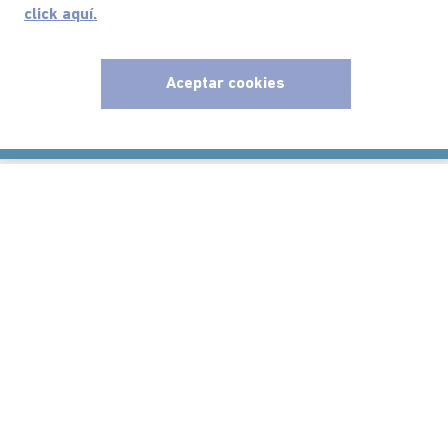
click aquí.
Suscríbete ahora nuestro Newsletter y recibe
Aceptar cookies
las ofertas exclusivas y lo último en moda
x
SUSCRÍBETE AHORA
Nuestra Marca
Ayudas
Políticas
Información