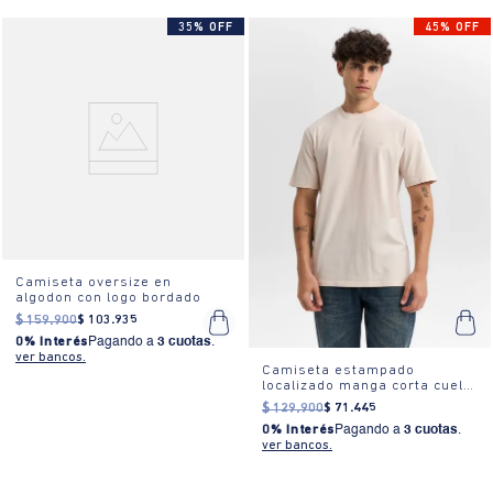
35% OFF
45% OFF
Camiseta oversize en
algodon con logo bordado
$
159
.
900
$
103
.
935
0% Interés
Pagando a
3 cuotas
.
ver bancos.
Camiseta estampado
localizado manga corta cuello
redondo para hombre
$
129
.
900
$
71
.
445
0% Interés
Pagando a
3 cuotas
.
ver bancos.