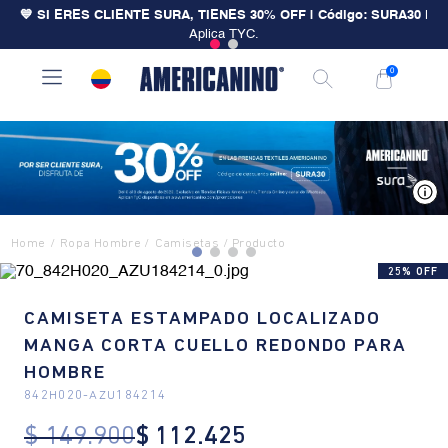
💙 SI ERES CLIENTE SURA, TIENES 30% OFF | Código: SURA30
|
Aplica TYC.
0
V
Ropa Hombre
Camisetas
25% OFF
CAMISETA ESTAMPADO LOCALIZADO
MANGA CORTA CUELLO REDONDO PARA
HOMBRE
842H020
-
AZU184214
$
149
.
900
$
112
.
425