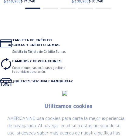
$ 119.900
$ 71.940
$ 139.900
$ 83.940
TARJETA DE CRÉDITO
SUMAS Y CRÉDITO SUMAS
Solicita tu Tarjeta de Crédito Sumas
CAMBIOS Y DEVOLUCIONES
Conoce nuestras políticas y gestiona
tu cambio o devolución.
¿QUIERES SER UNA FRANQUICIA?
Sé parte de una marca reconocida y un
modelo de negocio exitoso.
¿NECESITAS AYUDA?
Utilizamos cookies
Conoce aquí nuestros canales de
atención.
AMERICANINO usa cookies para darte la mejor experiencia
de navegación. Al navegar en el sitio estas aceptando su
uso, si deseas saber más acerca de nuestra política has