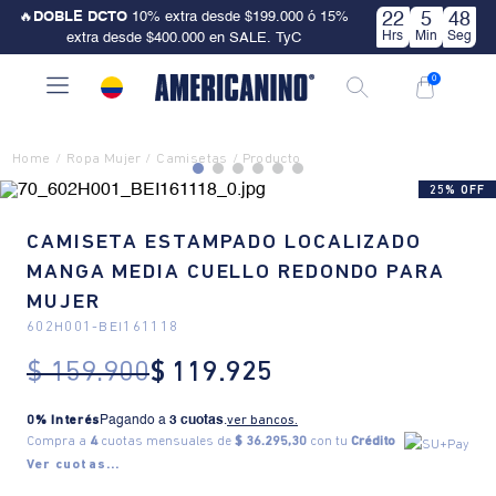
🔥
DOBLE DCTO
10% extra desde $199.000 ó 15%
22
5
48
Hrs
Min
Seg
extra desde $400.000 en SALE. TyC
0
Ropa Mujer
Camisetas
25% OFF
CAMISETA ESTAMPADO LOCALIZADO
MANGA MEDIA CUELLO REDONDO PARA
MUJER
602H001
-
BEI161118
$
159
.
900
$
119
.
925
0% Interés
Pagando a
3 cuotas
.
ver bancos.
Compra a
4
cuotas mensuales de
$ 36.295,30
con tu
Crédito
Ver cuotas...