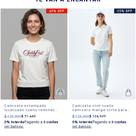
TE VAN A ENCANTAR
45% OFF
25% OFF
Camiseta estampado
Camiseta slim cuello
localizado cuello redondo
camisero manga corta para
para mujer
mujer
$
129
.
900
$
71
.
445
$
139
.
900
$
104
.
925
0% Interés
Pagando a
3 cuotas
.
0% Interés
Pagando a
3 cuotas
.
ver bancos.
ver bancos.