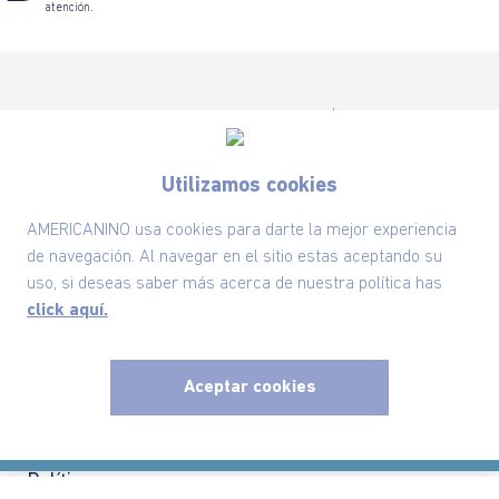
atención.
Utilizamos cookies
Suscríbete ahora nuestro Newsletter y recibe
las ofertas exclusivas y lo último en moda
AMERICANINO usa cookies para darte la mejor experiencia
SUSCRÍBETE AHORA
de navegación. Al navegar en el sitio estas aceptando su
uso, si deseas saber más acerca de nuestra política has
click aquí.
Nuestra Marca
Aceptar cookies
Ayudas
x
Políticas