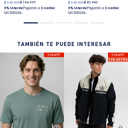
mujer
$
139
.
900
$
104
.
925
$
139
.
900
$
83
.
940
0% Interés
Pagando a
3 cuotas
.
0% Interés
Pagando a
3 cuotas
.
ver bancos.
ver bancos.
TAMBIÉN TE PUEDE INTERESAR
50%OFF
50%OFF
15% EXTRA