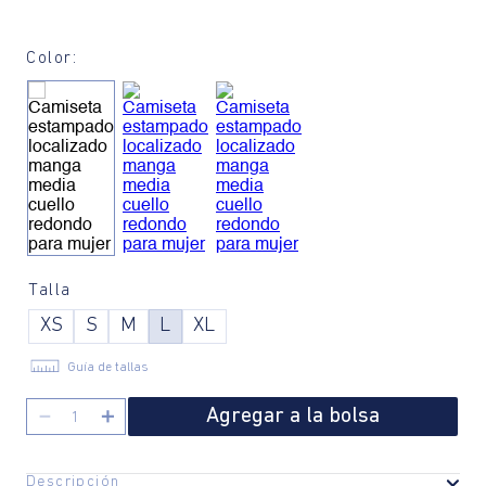
Color:
Talla
XS
S
M
L
XL
Guía de tallas
Agregar a la bolsa
－
＋
Descripción