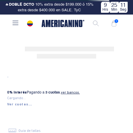
🔥
DOBLE DCTO
10% extra desde $199.000 ó 15%
9
25
10
Hrs
Min
Seg
extra desde $400.000 en SALE. TyC
0
-
0% Interés
Pagando a
3 cuotas
.
ver bancos.
Cargando...
Ver cuotas...
Guía de tallas