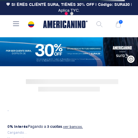
💙 SI ERES CLIENTE SURA, TIENES 30% OFF | Código: SURA30
|
Aplica TYC.
0
V
-
0% Interés
Pagando a
3 cuotas
.
ver bancos.
Cargando...