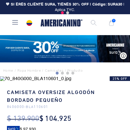
💙 SI ERES CLIENTE SURA, TIENES 30% OFF | Código: SURA30
|
Aplica TYC.
0
V
Ropa Hombre
Camisetas
25% OFF
CAMISETA OVERSIZE ALGODÓN
BORDADO PEQUEÑO
840G000
-
BLA110601
$
139
.
900
$
104
.
925
$ 97.930