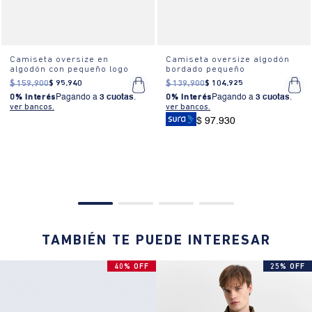
Camiseta oversize en
Camiseta oversize algodón
algodón con pequeño logo
bordado pequeño
$
159
.
900
$
95
.
940
$
139
.
900
$
104
.
925
0% Interés
Pagando a
3 cuotas
.
0% Interés
Pagando a
3 cuotas
.
ver bancos.
ver bancos.
$ 97.930
TAMBIÉN TE PUEDE INTERESAR
40% OFF
25% OFF