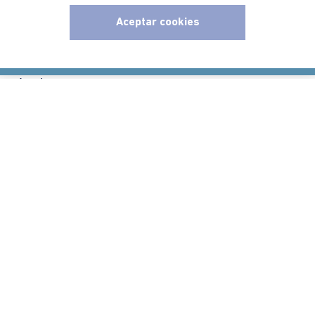
Aceptar cookies
Nuestra Marca
x
Ayudas
Políticas
Información
Localizador de tiendas