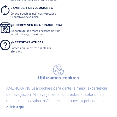
Solicita tu Tarjeta de Crédito Sumas
CAMBIOS Y DEVOLUCIONES
Conoce nuestras políticas y gestiona
tu cambio o devolución.
¿QUIERES SER UNA FRANQUICIA?
Sé parte de una marca reconocida y un
modelo de negocio exitoso.
¿NECESITAS AYUDA?
Conoce aquí nuestros canales de
atención.
Utilizamos cookies
AMERICANINO usa cookies para darte la mejor experiencia
Suscríbete ahora nuestro Newsletter y recibe
de navegación. Al navegar en el sitio estas aceptando su
las ofertas exclusivas y lo último en moda
uso, si deseas saber más acerca de nuestra política has
click aquí.
SUSCRÍBETE AHORA