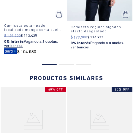
Camiseta estampado
Camiseta regular algodón
localizado manga corta cuello
efecto desgastado
redondo para hombre
$
149
.
900
$
112
.
425
$
179
.
900
$
116
.
935
0% Interés
Pagando a
3 cuotas
.
0% Interés
Pagando a
3 cuotas
.
ver bancos.
ver bancos.
$ 104.930
PRODUCTOS SIMILARES
40% OFF
25% OFF