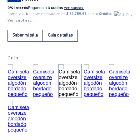
0% Interés
Pagando a
3 cuotas
.
ver bancos.
Compra a
4
cuotas mensuales de
$ 31.755,55
con tu
Crédito
Ver cuotas...
Saber mi talla
Guía de tallas
Color: