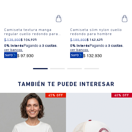
Camiseta textura manga
Camiseta slim nylon cuello
regular cuello redondo para
redondo para hombre
hombre
$
139
.
900
$
104
.
925
$
189
.
900
$
142
.
425
0% Interés
Pagando a
3 cuotas
.
0% Interés
Pagando a
3 cuotas
.
ver bancos.
ver bancos.
$ 97.930
$ 132.930
TAMBIÉN TE PUEDE INTERESAR
45% OFF
40% OFF