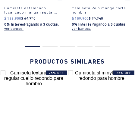
Camiseta estampado
Camiseta Polo manga corta
localizado manga regular
hombre
cuello redondo para hombre
$
129
.
900
$
64
.
950
$
159
.
900
$
95
.
940
0% Interés
Pagando a
3 cuotas
.
0% Interés
Pagando a
3 cuotas
.
ver bancos.
ver bancos.
PRODUCTOS SIMILARES
25% OFF
25% OFF