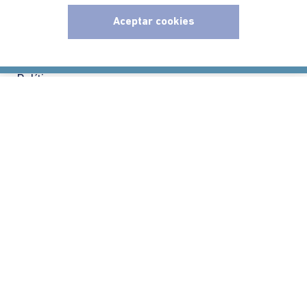
Nuestra Marca
Aceptar cookies
Ayudas
x
Políticas
Información
Localizador de tiendas