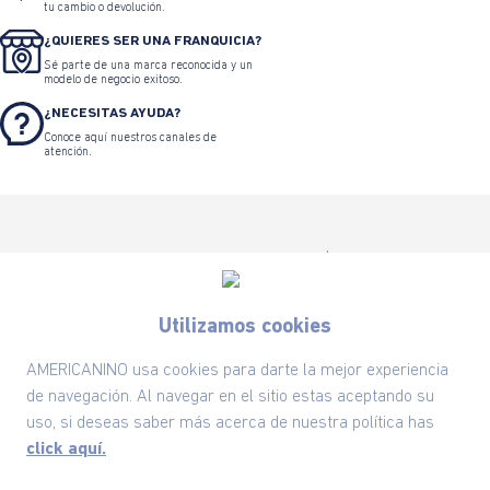
tu cambio o devolución.
¿QUIERES SER UNA FRANQUICIA?
Sé parte de una marca reconocida y un
modelo de negocio exitoso.
¿NECESITAS AYUDA?
Conoce aquí nuestros canales de
atención.
Utilizamos cookies
Suscríbete ahora nuestro Newsletter y recibe
las ofertas exclusivas y lo último en moda
AMERICANINO usa cookies para darte la mejor experiencia
SUSCRÍBETE AHORA
de navegación. Al navegar en el sitio estas aceptando su
uso, si deseas saber más acerca de nuestra política has
click aquí.