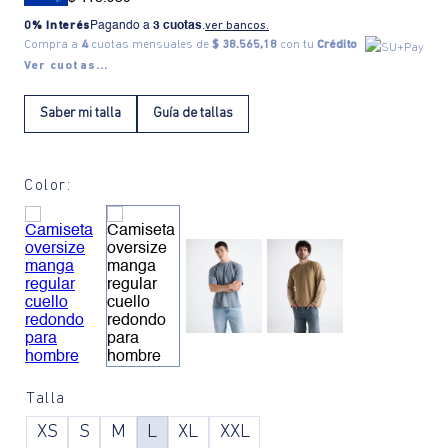
0% Interés
Pagando a
3 cuotas
.
ver bancos.
Compra a
4
cuotas mensuales de
$ 38.565,18
con tu
Crédito
Ver cuotas...
Saber mi talla
Guía de tallas
Color:
Talla
XS
S
M
L
XL
XXL