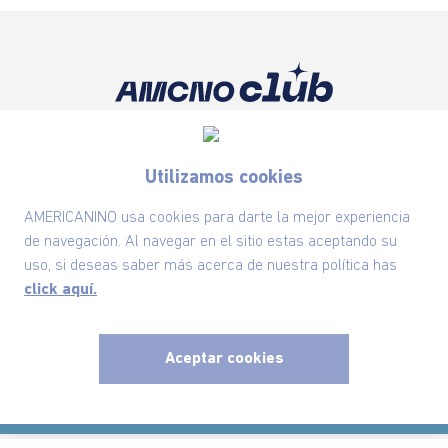
Suscríbete ahora nuestro Newsletter y recibe
las ofertas exclusivas y lo último en moda
Utilizamos cookies
SUSCRÍBETE AHORA
AMERICANINO usa cookies para darte la mejor experiencia
de navegación. Al navegar en el sitio estas aceptando su
uso, si deseas saber más acerca de nuestra política has
Nuestra Marca
click aquí.
Ayudas
Aceptar cookies
x
Políticas