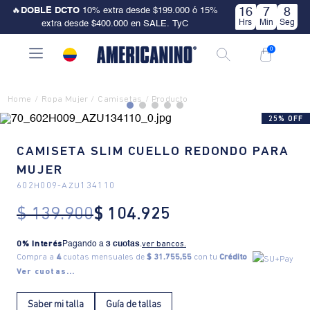
🔥
DOBLE DCTO
10% extra desde $199.000 ó 15%
16
7
8
Hrs
Min
Seg
extra desde $400.000 en SALE. TyC
0
Ropa Mujer
Camisetas
25% OFF
CAMISETA SLIM CUELLO REDONDO PARA
MUJER
602H009
-
AZU134110
$
139
.
900
$
104
.
925
0% Interés
Pagando a
3 cuotas
.
ver bancos.
Compra a
4
cuotas mensuales de
$ 31.755,55
con tu
Crédito
Ver cuotas...
Saber mi talla
Guía de tallas