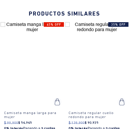
PRODUCTOS SIMILARES
45% OFF
35% OFF
Camiseta manga larga para
Camiseta regular cuello
mujer
redondo para mujer
$
99
.
900
$
54
.
945
$
139
.
900
$
90
.
935
0% Interés
Pagando a
3 cuotas
.
0% Interés
Pagando a
3 cuotas
.