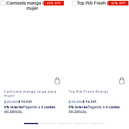
45% OFF
45% OFF
Camiseta manga larga para
Top Rib Fresh Energy
mujer
$
99
.
900
$
54
.
945
$
99
.
900
$
54
.
945
0% Interés
Pagando a
3 cuotas
.
0% Interés
Pagando a
3 cuotas
.
ver bancos.
ver bancos.