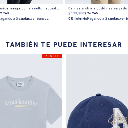
Camiseta clásica manga corta cuello redondo para hombre
Camiseta slim algodón estampado
89
.
940
$
139
.
900
$
76
.
945
Pagando a
3 cuotas
.
ver bancos.
0% Interés
Pagando a
3 cuotas
.
ver 
TAMBIÉN TE PUEDE INTERESAR
50%OFF