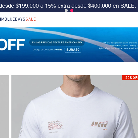
S 30%OFF en LO NUEVO. Usa el cód:
SURA30
Aplica 
IM
BLUEDAYS
SALE
50%OF