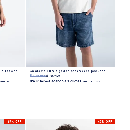
Camiseta clásica manga corta cuello redondo para hombre
Camiseta slim algodón estampado pequeño
Camis
$
139
.
900
$
76
.
945
$
199
bancos.
0% Interés
Pagando a
3 cuotas
.
ver bancos.
0% I
45% OFF
45% OFF