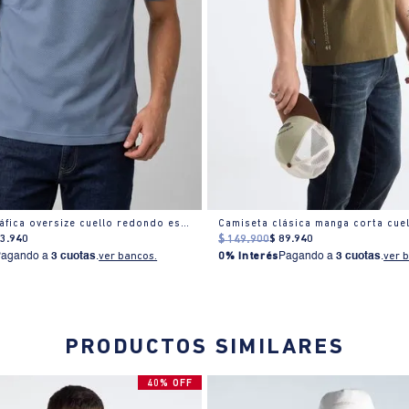
Camiseta gráfica oversize cuello redondo estampado
83
.
940
$
149
.
900
$
89
.
940
Pagando a
3 cuotas
.
ver bancos.
0% Interés
Pagando a
3 cuotas
.
ver 
PRODUCTOS SIMILARES
40% OFF