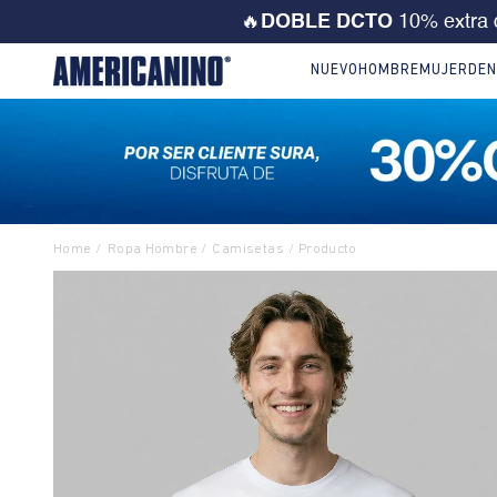
💙 ¡CORRE! Solo este FD
NUEVO
HOMBRE
MUJER
DEN
Ropa Hombre
Camisetas