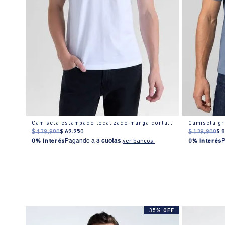
tado
Camiseta estampado localizado manga corta cuello redondo para hombre
$
139
.
900
$
69
.
950
$
139
.
900
$
0% Interés
Pagando a
3 cuotas
.
ver bancos.
0% Interés
35% OFF