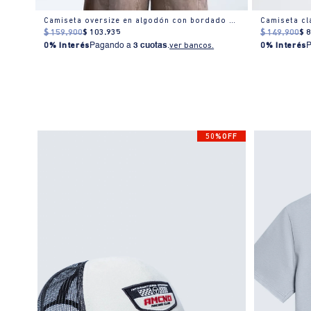
Camiseta manga corta cuello redondo para hombre
Camiseta oversize en algodón con bordado discreto
$
159
.
900
$
103
.
935
$
149
.
900
$
0% Interés
Pagando a
3 cuotas
.
ver bancos.
0% Interés
50%OFF