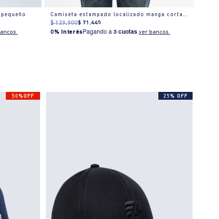
 pequeño
Camiseta estampado localizado manga corta cuello redondo para hombre
$
129
.
900
$
71
.
445
$
259
bancos.
0% Interés
Pagando a
3 cuotas
.
ver bancos.
0% I
50%OFF
25% OFF