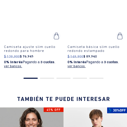
Camiseta ajuste slim cuello
Camiseta básica slim cuello
redondo para hombre
redondo estampado
$
139
.
900
$
76
.
945
$
149
.
900
$
89
.
940
0% Interés
Pagando a
3 cuotas
.
0% Interés
Pagando a
3 cuotas
.
ver bancos.
ver bancos.
TAMBIÉN TE PUEDE INTERESAR
45% OFF