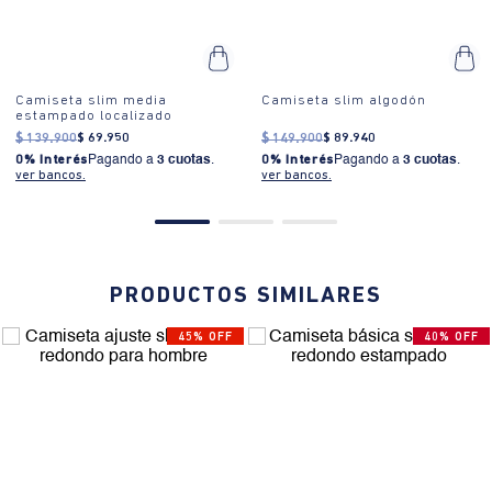
Camiseta slim media
Camiseta slim algodón
estampado localizado
$
139
.
900
$
69
.
950
$
149
.
900
$
89
.
940
0% Interés
Pagando a
3 cuotas
.
0% Interés
Pagando a
3 cuotas
.
ver bancos.
ver bancos.
PRODUCTOS SIMILARES
45% OFF
40% OFF