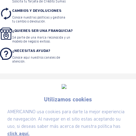
Solicita tu Tarjeta de Crédito Sumas
CAMBIOS Y DEVOLUCIONES
Conoce nuestras políticas y gestiona
tu cambio o devolución.
¿QUIERES SER UNA FRANQUICIA?
Sé parte de una marca reconocida y un
modelo de negocio exitoso.
¿NECESITAS AYUDA?
Conoce aquí nuestros canales de
atención.
Utilizamos cookies
Suscríbete ahora nuestro Newsletter y recibe
AMERICANINO usa cookies para darte la mejor experiencia
las ofertas exclusivas y lo último en moda
de navegación. Al navegar en el sitio estas aceptando su
uso, si deseas saber más acerca de nuestra política has
SUSCRÍBETE AHORA
click aquí.