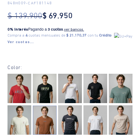
848H009
-
CAF181148
$
139
.
900
$
69
.
950
0% Interés
Pagando a
3 cuotas
.
ver bancos.
Compra a
4
cuotas mensuales de
$ 21.170,37
con tu
Crédito
Ver cuotas...
Color: