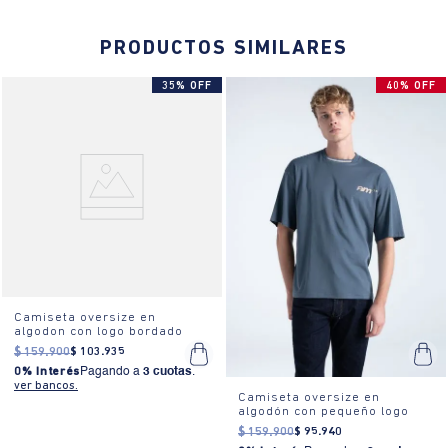
PRODUCTOS SIMILARES
35% OFF
40% OFF
Camiseta oversize en
algodon con logo bordado
$
159
.
900
$
103
.
935
0% Interés
Pagando a
3 cuotas
.
ver bancos.
Camiseta oversize en
algodón con pequeño logo
$
159
.
900
$
95
.
940