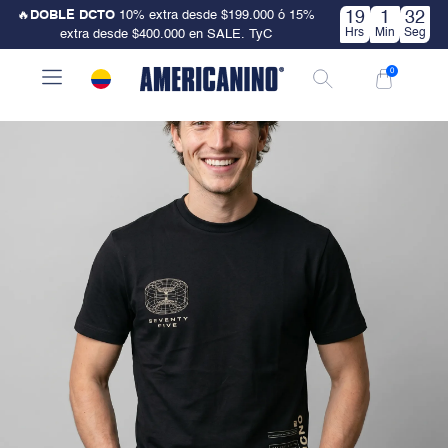
🔥
DOBLE DCTO
10% extra desde $199.000 ó 15%
19
1
31
Ropa Hombre
Camisetas
Hrs
Min
Seg
extra desde $400.000 en SALE. TyC
50%OFF
0