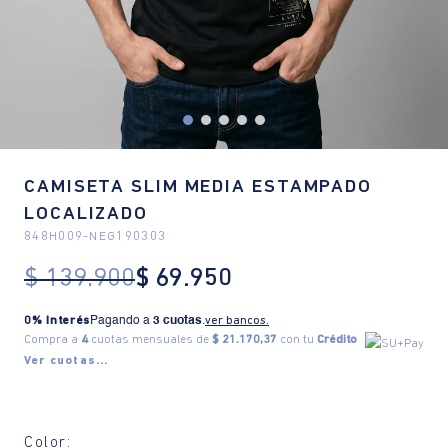
CAMISETA SLIM MEDIA ESTAMPADO
LOCALIZADO
848H009
-
NEG190303
$
139
.
900
$
69
.
950
0% Interés
Pagando a
3 cuotas
.
ver bancos.
Compra a
4
cuotas mensuales de
$ 21.170,37
con tu
Crédito
Ver cuotas...
Color: