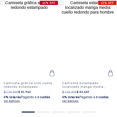
40% OFF
45% OFF
Camiseta gráfica slim cuello
Camiseta estampado
redondo estampado
localizado manga media
cuello redondo para hombre
$
139
.
900
$
83
.
940
$
149
.
900
$
82
.
445
0% Interés
Pagando a
3 cuotas
.
0% Interés
Pagando a
3 cuotas
.
ver bancos.
ver bancos.