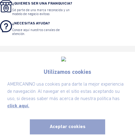
¿QUIERES SER UNA FRANQUICIA?
Sé parte de una marca reconocida y un
modelo de negocio exitoso.
¿NECESITAS AYUDA?
Conoce aquí nuestros canales de
atención.
Utilizamos cookies
Suscríbete ahora nuestro Newsletter y recibe
AMERICANINO usa cookies para darte la mejor experiencia
las ofertas exclusivas y lo último en moda
de navegación. Al navegar en el sitio estas aceptando su
uso, si deseas saber más acerca de nuestra política has
SUSCRÍBETE AHORA
click aquí.
Aceptar cookies
Nuestra Marca