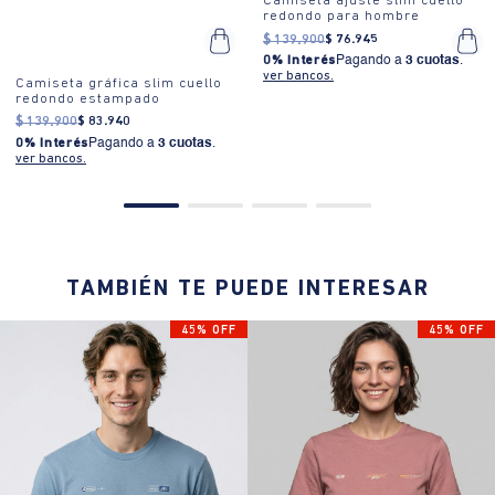
Camiseta ajuste slim cuello
redondo para hombre
$
139
.
900
$
76
.
945
0% Interés
Pagando a
3 cuotas
.
ver bancos.
Camiseta gráfica slim cuello
redondo estampado
$
139
.
900
$
83
.
940
0% Interés
Pagando a
3 cuotas
.
ver bancos.
TAMBIÉN TE PUEDE INTERESAR
45% OFF
45% OFF