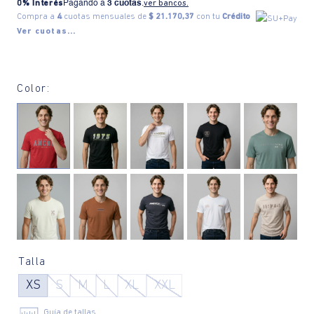
0% Interés
Pagando a
3 cuotas
.
ver bancos.
Compra a
4
cuotas mensuales de
$ 21.170,37
con tu
Crédito
Ver cuotas...
Color:
Talla
XS
S
M
L
XL
XXL
Guía de tallas