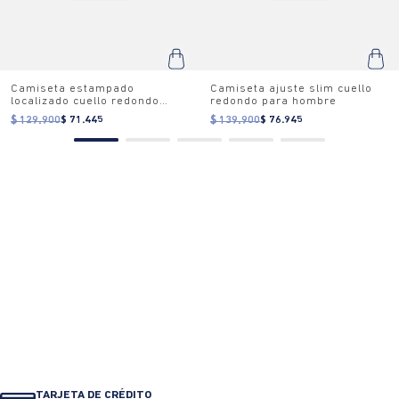
Camiseta estampado
Camiseta ajuste slim cuello
localizado cuello redondo
redondo para hombre
para mujer
$ 129.900
$ 71.445
$ 139.900
$ 76.945
TARJETA DE CRÉDITO