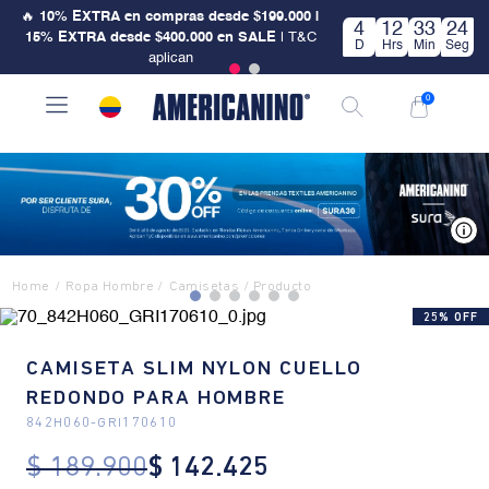
🔥
10% EXTRA en compras desde $199.000 |
4
12
33
24
15% EXTRA desde $400.000 en SALE
| T&C
D
Hrs
Min
Seg
aplican
0
V
Ropa Hombre
Camisetas
25% OFF
CAMISETA SLIM NYLON CUELLO
REDONDO PARA HOMBRE
842H060
-
GRI170610
$
189
.
900
$
142
.
425