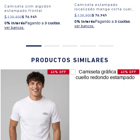
Camiseta estampado
Camiseta slim algodón
localizado manga corta cuello
estampado frontal
redondo para hombre
$
139
.
900
$
76
.
945
$
139
.
900
$
76
.
945
0% Interés
Pagando a
3 cuotas
.
0% Interés
Pagando a
3 cuotas
.
ver bancos.
ver bancos.
PRODUCTOS SIMILARES
40% OFF
40% OFF