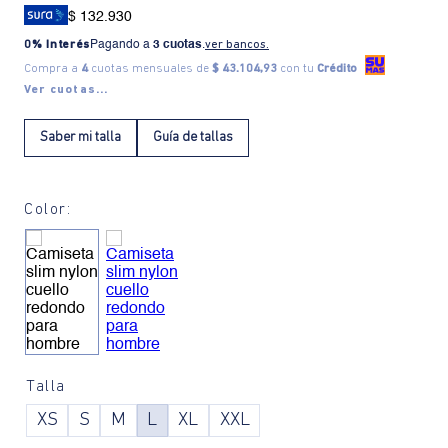
$ 132.930
0% Interés
Pagando a
3 cuotas
.
ver bancos.
Compra a
4
cuotas mensuales de
$ 43.104,93
con tu
Crédito
Ver cuotas...
Saber mi talla
Guía de tallas
Color:
Talla
XS
S
M
L
XL
XXL