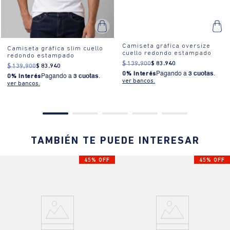
Camiseta gráfica oversize
Camiseta gráfica slim cuello
cuello redondo estampado
redondo estampado
$
139
.
900
$
83
.
940
$
139
.
900
$
83
.
940
0% Interés
Pagando a
3 cuotas
.
0% Interés
Pagando a
3 cuotas
.
ver bancos.
ver bancos.
TAMBIÉN TE PUEDE INTERESAR
45% OFF
45% OFF