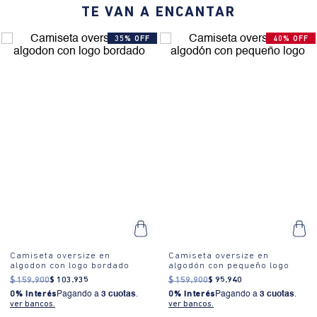
TE VAN A ENCANTAR
35% OFF
40% OFF
Camiseta oversize en
Camiseta oversize en
algodon con logo bordado
algodón con pequeño logo
$
159
.
900
$
103
.
935
$
159
.
900
$
95
.
940
0% Interés
Pagando a
3 cuotas
.
0% Interés
Pagando a
3 cuotas
.
ver bancos.
ver bancos.