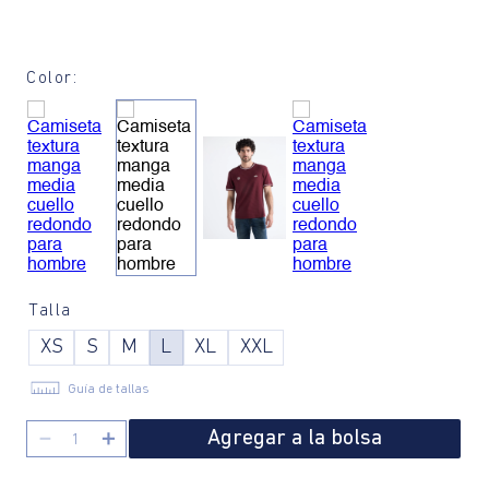
Color:
Talla
XS
S
M
L
XL
XXL
Guía de tallas
Agregar a la bolsa
－
＋