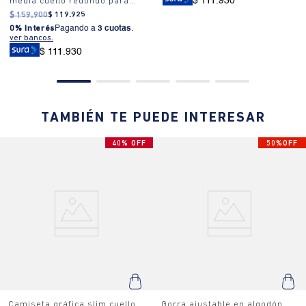
$ 111.930
media cuello redondo para
hombre
$
159
.
900
$
119
.
925
0% Interés
Pagando a
3 cuotas
.
ver bancos.
$ 111.930
TAMBIÉN TE PUEDE INTERESAR
40% OFF
50%OFF
Camiseta gráfica slim cuello
Gorra ajustable en algodón