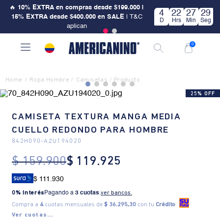
🔥
10% EXTRA en compras desde $199.000 |
4
22
27
29
15% EXTRA desde $400.000 en SALE
| T&C
D
Hrs
Min
Seg
aplican
0
Ropa Hombre
Camisetas
25% OFF
CAMISETA TEXTURA MANGA MEDIA
CUELLO REDONDO PARA HOMBRE
842H090
-
AZU194020
$
159
.
900
$
119
.
925
$ 111.930
0% Interés
Pagando a
3 cuotas
.
ver bancos.
Compra a
4
cuotas mensuales de
$ 36.295,30
con tu
Crédito
Ver cuotas...