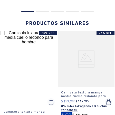
PRODUCTOS SIMILARES
25% OFF
25% OFF
Camiseta textura manga
media cuello redondo para
hombre
$
159
.
900
$
119
.
925
0% Interés
Pagando a
3 cuotas
.
ver bancos.
Camiseta textura manga