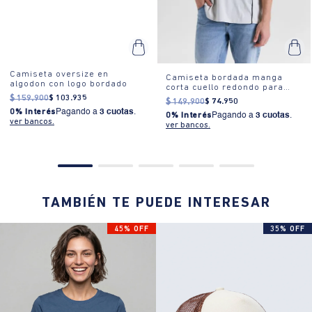
Camiseta oversize en
Camiseta bordada manga
algodon con logo bordado
corta cuello redondo para
hombre
$
159
.
900
$
103
.
935
$
149
.
900
$
74
.
950
0% Interés
Pagando a
3 cuotas
.
0% Interés
Pagando a
3 cuotas
.
ver bancos.
ver bancos.
TAMBIÉN TE PUEDE INTERESAR
45% OFF
35% OFF