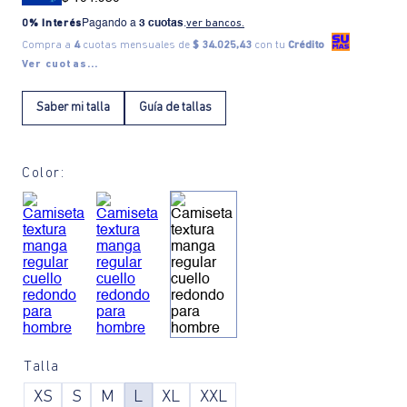
0% Interés
Pagando a
3 cuotas
.
ver bancos.
Compra a
4
cuotas mensuales de
$ 34.025,43
con tu
Crédito
Ver cuotas...
Saber mi talla
Guía de tallas
Color:
Talla
XS
S
M
L
XL
XXL