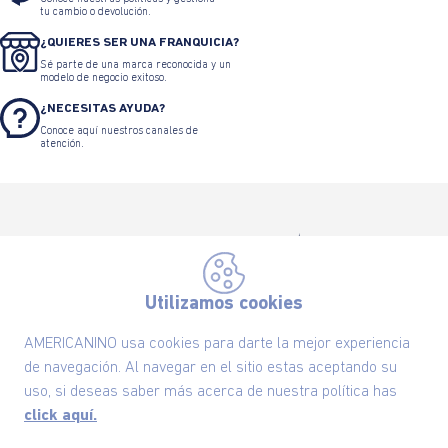
tu cambio o devolución.
¿QUIERES SER UNA FRANQUICIA?
Sé parte de una marca reconocida y un
modelo de negocio exitoso.
¿NECESITAS AYUDA?
Conoce aquí nuestros canales de
atención.
Utilizamos cookies
Suscríbete ahora nuestro Newsletter y recibe
las ofertas exclusivas y lo último en moda
AMERICANINO usa cookies para darte la mejor experiencia
SUSCRÍBETE AHORA
de navegación. Al navegar en el sitio estas aceptando su
uso, si deseas saber más acerca de nuestra política has
click aquí.