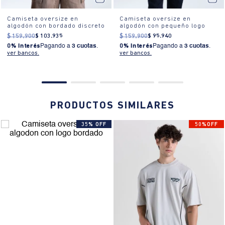
Camiseta oversize en
Camiseta oversize en
algodón con bordado discreto
algodón con pequeño logo
$
159
.
900
$
103
.
935
$
159
.
900
$
95
.
940
0% Interés
Pagando a
3 cuotas
.
0% Interés
Pagando a
3 cuotas
.
ver bancos.
ver bancos.
PRODUCTOS SIMILARES
35% OFF
50%OFF