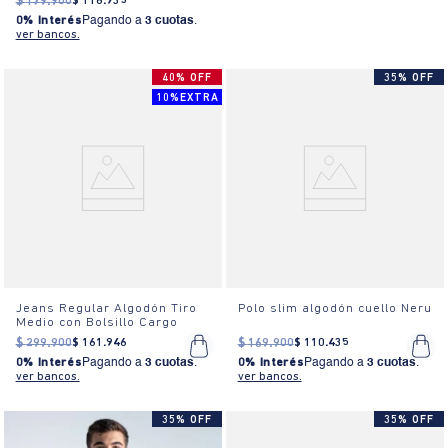
$
179
.
900
$
116
.
935
0% Interés
Pagando a
3 cuotas
.
ver bancos.
40% OFF
35% OFF
10%EXTRA
Jeans Regular Algodón Tiro
Polo slim algodón cuello Neru
Medio con Bolsillo Cargo
$
299
.
900
$
161
.
946
$
169
.
900
$
110
.
435
0% Interés
Pagando a
3 cuotas
.
0% Interés
Pagando a
3 cuotas
.
ver bancos.
ver bancos.
35% OFF
35% OFF