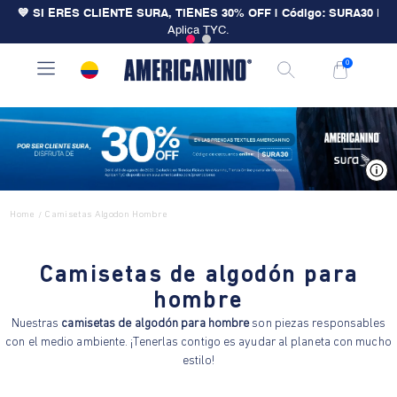
💙 SI ERES CLIENTE SURA, TIENES 30% OFF | Código: SURA30
|
Aplica TYC.
0
V
Home
Camisetas Algodon Hombre
/
Camisetas de algodón para
hombre
Nuestras
camisetas de algodón para hombre
son piezas responsables
con el medio ambiente. ¡Tenerlas contigo es ayudar al planeta con mucho
estilo!