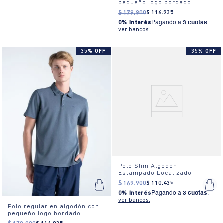
pequeño logo bordado
$
179
.
900
$
116
.
935
0% Interés
Pagando a
3 cuotas
.
ver bancos.
35% OFF
35% OFF
Polo Slim Algodón
Estampado Localizado
$
169
.
900
$
110
.
435
0% Interés
Pagando a
3 cuotas
.
ver bancos.
Polo regular en algodón con
pequeño logo bordado