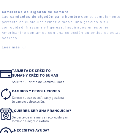
Camisetas de algodón de hombre
Las
camisetas de algodón para hombre
son el complemento
perfecto de cualquier armario masculino gracias a su
comodidad, frescura y ligereza. Inspirados en esto, en
Americanino contamos con una colección auténtica de estas
básicas.
TARJETA DE CRÉDITO
SUMAS Y CRÉDITO SUMAS
Solicita tu Tarjeta de Crédito Sumas
CAMBIOS Y DEVOLUCIONES
Conoce nuestras políticas y gestiona
tu cambio o devolución.
¿QUIERES SER UNA FRANQUICIA?
Sé parte de una marca reconocida y un
modelo de negocio exitoso.
¿NECESITAS AYUDA?