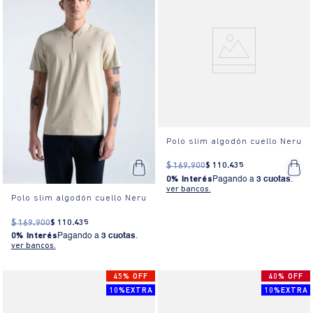
Polo slim algodón cuello Neru
$
169
.
900
$
110
.
435
0% Interés
Pagando a
3 cuotas
.
ver bancos.
Polo slim algodón cuello Neru
$
169
.
900
$
110
.
435
0% Interés
Pagando a
3 cuotas
.
ver bancos.
45% OFF
40% OFF
10%EXTRA
10%EXTRA