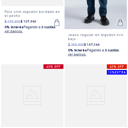
Polo slim algodón bordado en
el pecho
$
179
.
900
$
107
.
940
0% Interés
Pagando a
3 cuotas
.
ver bancos.
Jeans regular en algodon tiro
bajo
$
309
.
900
$
167
.
346
0% Interés
Pagando a
3 cuotas
.
ver bancos.
40% OFF
45% OFF
10%EXTRA