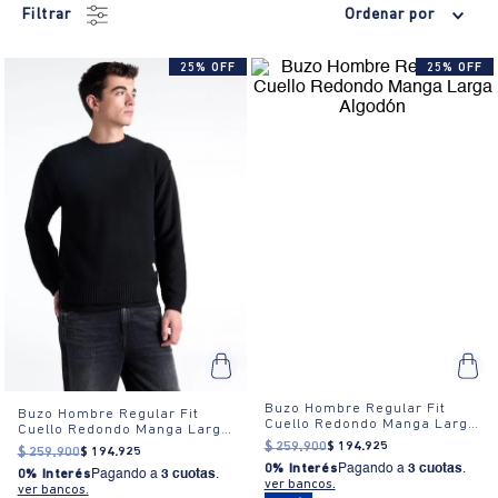
Filtrar
Ordenar por
25% OFF
25% OFF
Buzo Hombre Regular Fit
Buzo Hombre Regular Fit
Cuello Redondo Manga Larga
Cuello Redondo Manga Larga
Algodón
Algodón
$
259
.
900
$
194
.
925
$
259
.
900
$
194
.
925
0% Interés
Pagando a
3 cuotas
.
0% Interés
Pagando a
3 cuotas
.
ver bancos.
ver bancos.