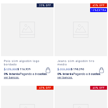
35% OFF
45% OFF
10%EXTRA
Polo slim algodón logo
Jeans slim algodón tiro
bordado
medio
$
179
.
900
$
116
.
935
$
319
.
900
$
158
.
350
0% Interés
Pagando a
3 cuotas
.
0% Interés
Pagando a
3 cuotas
.
ver bancos.
ver bancos.
45% OFF
40% OFF