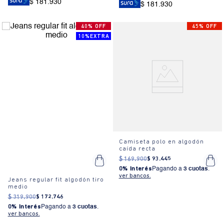
$ 181.930
$ 181.930
40% OFF
45% OFF
10%EXTRA
Camiseta polo en algodón
caída recta
$
169
.
900
$
93
.
445
0% Interés
Pagando a
3 cuotas
.
ver bancos.
Jeans regular fit algodón tiro
medio
$
319
.
900
$
172
.
746
0% Interés
Pagando a
3 cuotas
.
ver bancos.