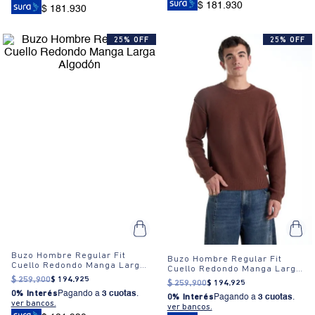
$ 181.930
$ 181.930
25% OFF
25% OFF
Buzo Hombre Regular Fit
Buzo Hombre Regular Fit
Cuello Redondo Manga Larga
Cuello Redondo Manga Larga
Algodón
Algodón
$
259
.
900
$
194
.
925
$
259
.
900
$
194
.
925
0% Interés
Pagando a
3 cuotas
.
0% Interés
Pagando a
3 cuotas
.
ver bancos.
ver bancos.