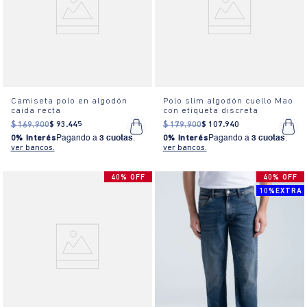
Camiseta polo en algodón
Polo slim algodón cuello Mao
caída recta
con etiqueta discreta
$
169
.
900
$
93
.
445
$
179
.
900
$
107
.
940
0% Interés
Pagando a
3 cuotas
.
0% Interés
Pagando a
3 cuotas
.
ver bancos.
ver bancos.
40% OFF
40% OFF
10%EXTRA