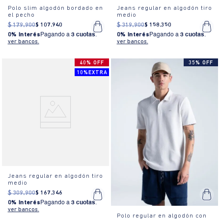
Polo slim algodón bordado en
Jeans regular en algodón tiro
el pecho
medio
$
179
.
900
$
107
.
940
$
319
.
900
$
158
.
350
0% Interés
Pagando a
3 cuotas
.
0% Interés
Pagando a
3 cuotas
.
ver bancos.
ver bancos.
40% OFF
35% OFF
10%EXTRA
Jeans regular en algodón tiro
medio
$
309
.
900
$
167
.
346
0% Interés
Pagando a
3 cuotas
.
ver bancos.
Polo regular en algodón con