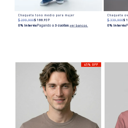
ujer
Chaqueta tono medio para mujer
Chaqueta ov
$
299
.
900
$
188
.
937
$
339
.
900
$
0% Interés
Pagando a
3 cuotas
.
ver bancos.
0% Interés
45% OFF