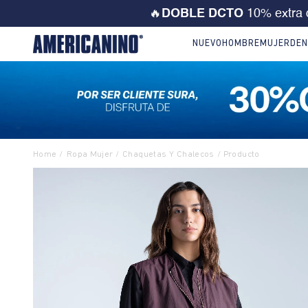
💙 ¡CORRE! Solo este FD
NUEVO
HOMBRE
MUJER
DEN
Ropa Mujer
Chaquetas Y Chalecos