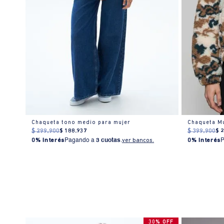
Chaleco Mujer Regular Fit Sin Mangas Algodón Beige
Chaqueta tono medio para mujer
$
299
.
900
$
188
.
937
$
399
.
900
$
0% Interés
Pagando a
3 cuotas
.
ver bancos.
0% Interés
30% OFF