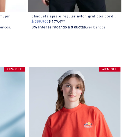
 mujer
Chaqueta ajuste regular nylon gráficos bordados
$
389
.
900
$
175
.
455
$
449
bancos.
0% Interés
Pagando a
3 cuotas
.
ver bancos.
0% I
40% OFF
40% OFF