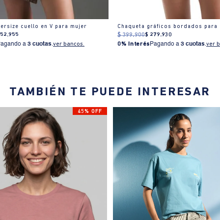
ersize cuello en V para mujer
Chaqueta gráficos bordados para
152
.
955
$
399
.
900
$
279
.
930
Pagando a
3 cuotas
.
ver bancos.
0% Interés
Pagando a
3 cuotas
.
ver 
TAMBIÉN TE PUEDE INTERESAR
45% OFF