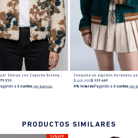
Chaqueta Mujer Sherpa con Capucha Estampado Camuflado
Chaqueta en algodón bordados pa
279
.
930
$
449
.
900
$
229
.
449
Pagando a
3 cuotas
.
ver bancos.
0% Interés
Pagando a
3 cuotas
.
ver 
PRODUCTOS SIMILARES
50%OFF