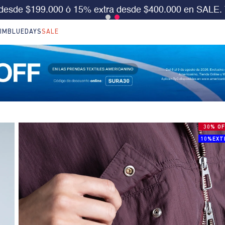
S 30%OFF en LO NUEVO. Usa el cód:
SURA30
Aplica 
IM
BLUEDAYS
SALE
30% OF
10%EXT