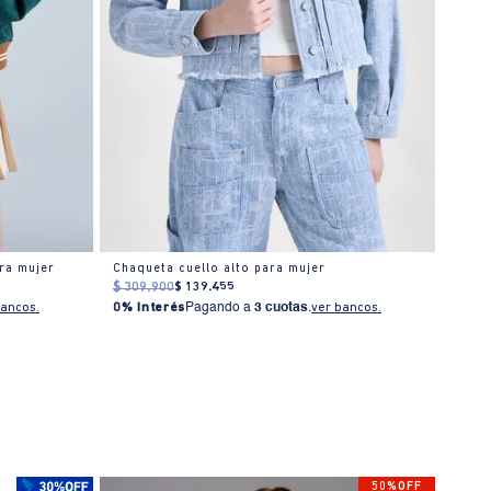
ra mujer
Chaqueta cuello alto para mujer
$
309
.
900
$
139
.
455
$
449
bancos.
0% Interés
Pagando a
3 cuotas
.
ver bancos.
0% I
50%OFF