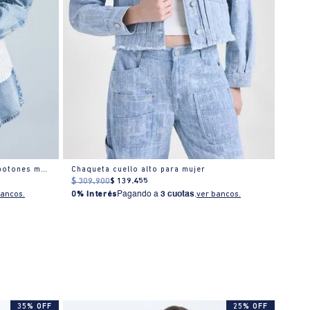
Chaqueta regular en algodón con botones metálicos
Chaqueta cuello alto para mujer
$
309
.
900
$
139
.
455
$
449
bancos.
0% Interés
Pagando a
3 cuotas
.
ver bancos.
0% I
35% OFF
25% OFF