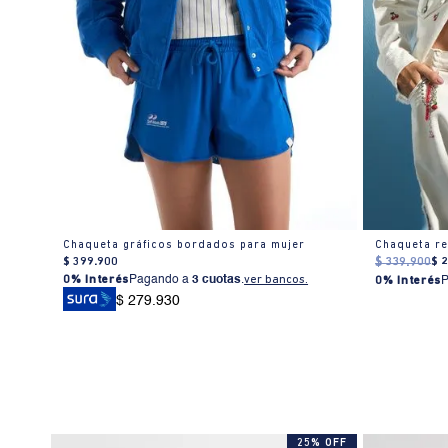
ujer
Chaqueta gráficos bordados para mujer
Chaqueta re
$
399
.
900
$
339
.
900
$
0% Interés
Pagando a
3 cuotas
.
ver bancos.
0% Interés
$ 279.930
% OFF
25% OFF