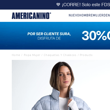
🔥
DOBLE DCTO
10% extra 
NUEVO
HOMBRE
MUJER
DEN
Ropa Mujer
Chaquetas Y Chalecos