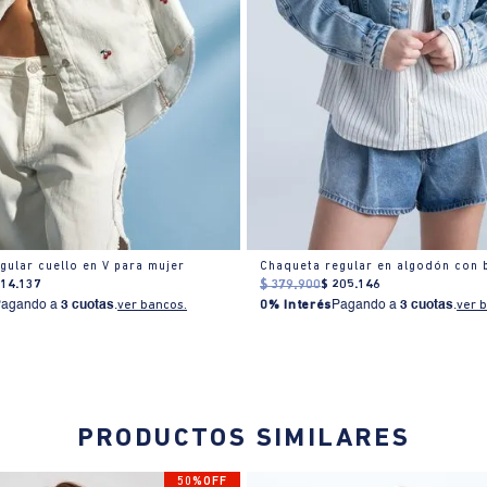
gular cuello en V para mujer
214
.
137
$
379
.
900
$
205
.
146
Pagando a
3 cuotas
.
ver bancos.
0% Interés
Pagando a
3 cuotas
.
ver 
PRODUCTOS SIMILARES
50%OFF