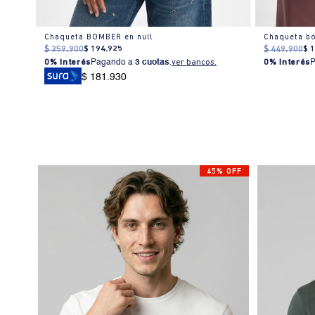
Chaqueta regular en algodón bordado con botones metálicos
Chaqueta BOMBER en null
$
259
.
900
$
194
.
925
$
449
.
900
$
0% Interés
Pagando a
3 cuotas
.
ver bancos.
0% Interés
$ 181.930
45% OFF