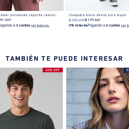
Chaqueta bomber poliamida capucha removible
Chaqueta black denim para mujer
191
.
207
$
299
.
900
$
175
.
441
Pagando a
3 cuotas
.
ver bancos.
0% Interés
Pagando a
3 cuotas
.
ver 
TAMBIÉN TE PUEDE INTERESAR
40% OFF
E