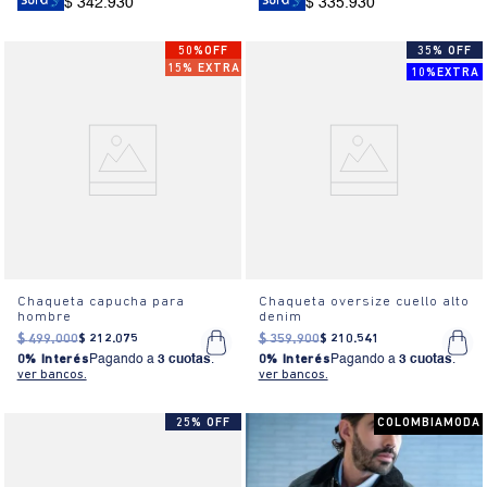
$ 342.930
$ 335.930
50%OFF
35% OFF
15% EXTRA
10%EXTRA
Chaqueta capucha para
Chaqueta oversize cuello alto
hombre
denim
$
499
.
000
$
212
.
075
$
359
.
900
$
210
.
541
0% Interés
Pagando a
3 cuotas
.
0% Interés
Pagando a
3 cuotas
.
ver bancos.
ver bancos.
25% OFF
COLOMBIAMODA