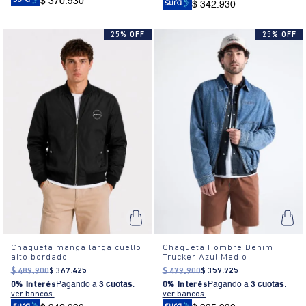
$ 370.930
$ 342.930
25% OFF
25% OFF
Chaqueta manga larga cuello
Chaqueta Hombre Denim
alto bordado
Trucker Azul Medio
$
489
.
900
$
367
.
425
$
479
.
900
$
359
.
925
0% Interés
Pagando a
3 cuotas
.
0% Interés
Pagando a
3 cuotas
.
ver bancos.
ver bancos.