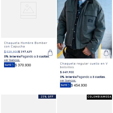
Chaqueta Hombre Bomber
con Capucha
$
529
.
900
$
397
.
425
0% Interés
Pagando a
3 cuotas
.
ver bancos.
Chaqueta regular cuello en V
$ 370.930
bolsillos
$
649
.
900
0% Interés
Pagando a
3 cuotas
.
ver bancos.
$ 454.930
25% OFF
COLOMBIAMODA