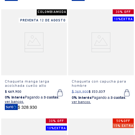
COLOMBIAMODA
30% OFF
10%EXTRA
PREVENTA 12 DE AGOSTO
Chaqueta manga larga
Chaqueta con capucha para
acolchada cuello alto
hombre
$
469
.
900
$
369
.
900
$
233
.
037
0% Interés
Pagando a
3 cuotas
.
0% Interés
Pagando a
3 cuotas
.
ver bancos.
ver bancos.
$ 328.930
30% OFF
50%OFF
15% EXTRA
10%EXTRA