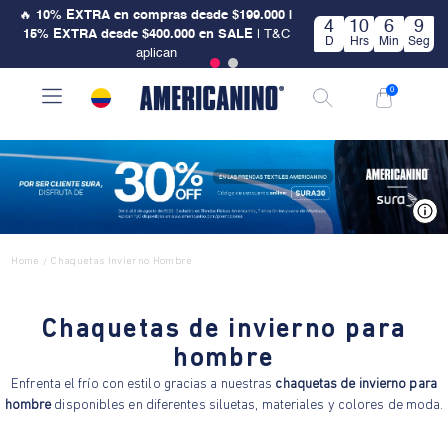
🔥
10% EXTRA en compras desde $199.000 |
4
10
6
9
15% EXTRA desde $400.000 en SALE
| T&C
D
Hrs
Min
Seg
aplican
0
V
Home
Chaquetas Invierno Hombre
/
Chaquetas de invierno para
hombre
Enfrenta el frío con estilo gracias a nuestras
chaquetas de invierno para
hombre
disponibles en diferentes siluetas, materiales y colores de moda.