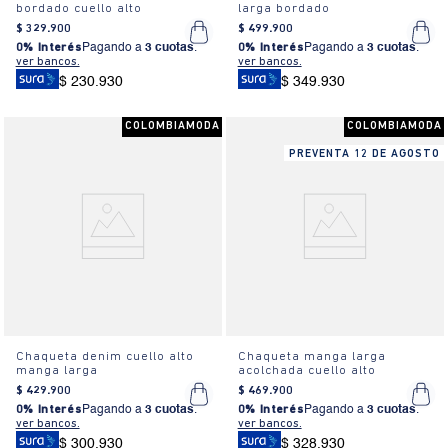
bordado cuello alto
larga bordado
$
329
.
900
$
499
.
900
0% Interés
Pagando a
3 cuotas
.
0% Interés
Pagando a
3 cuotas
.
ver bancos.
ver bancos.
$ 230.930
$ 349.930
COLOMBIAMODA
COLOMBIAMODA
PREVENTA 12 DE AGOSTO
Chaqueta denim cuello alto
Chaqueta manga larga
manga larga
acolchada cuello alto
$
429
.
900
$
469
.
900
0% Interés
Pagando a
3 cuotas
.
0% Interés
Pagando a
3 cuotas
.
ver bancos.
ver bancos.
$ 300.930
$ 328.930