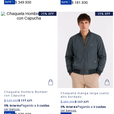
$ 349.930
$ 181.930
25% OFF
25% OFF
Chaqueta Hombre Bomber
Chaqueta manga larga cuello
con Capucha
alto bordado
$
529
.
900
$
397
.
425
$
489
.
900
$
367
.
425
0% Interés
Pagando a
3 cuotas
.
0% Interés
Pagando a
3 cuotas
.
ver bancos.
ver bancos.