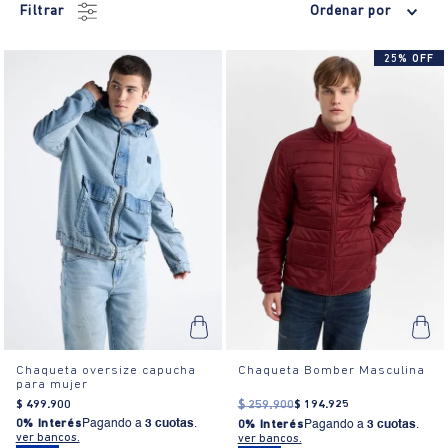
Filtrar
Ordenar por
25% OFF
Chaqueta oversize capucha
Chaqueta Bomber Masculina
para mujer
$
499
.
900
$
259
.
900
$
194
.
925
0% Interés
Pagando a
3 cuotas
.
0% Interés
Pagando a
3 cuotas
.
ver bancos.
ver bancos.