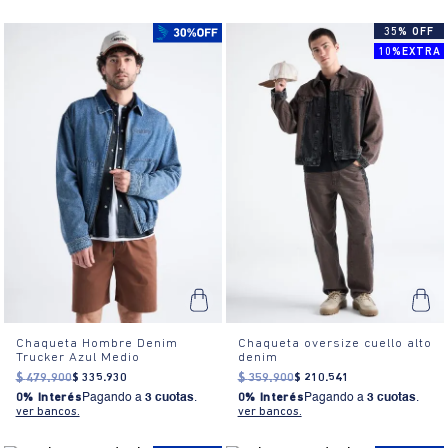
35% OFF
10%EXTRA
Chaqueta Hombre Denim
Chaqueta oversize cuello alto
Trucker Azul Medio
denim
$
479
.
900
$
335
.
930
$
359
.
900
$
210
.
541
0% Interés
Pagando a
3 cuotas
.
0% Interés
Pagando a
3 cuotas
.
ver bancos.
ver bancos.