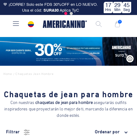
💙 ¡CORRE! Solo este FDS 30%OFF en LO NUEVO.
17
29
44
Hrs
Min
Seg
Usa el cód:
SURA30
Aplica TyC
0
V
Home
Chaquetas Jean Hombre
/
Chaquetas de jean para hombre
Con nuestras
chaquetas de jean para hombre
asegurarás outfits
inspiradores que proyectarán lo mejor de ti, marcando la diferencia en
donde estés.
Filtrar
Ordenar por