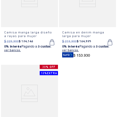
Camisa manga larga diseño
Camisa en denim manga
a rayas para mujer
larga para mujer
$
229
.
900
$
124
.
146
$
219
.
900
$
164
.
925
0% Interés
Pagando a
3 cuotas
.
0% Interés
Pagando a
3 cuotas
.
ver bancos.
ver bancos.
$ 153.930
30% OFF
10%EXTRA