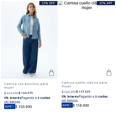
25% OFF
25% OFF
Camisa cuello clásico para
Camisa con bolsillos para
mujer
mujer
$
169
.
900
$
127
.
425
$
219
.
900
$
164
.
925
0% Interés
Pagando a
3 cuotas
.
0% Interés
Pagando a
3 cuotas
.
ver bancos.
ver bancos.
$ 118.930
$ 153.930