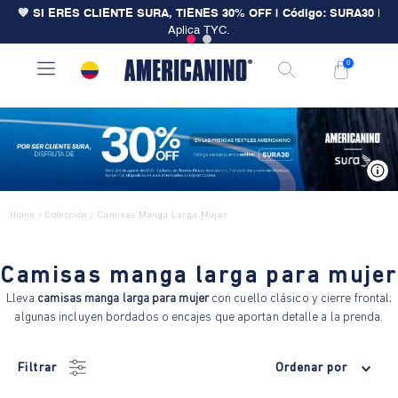
💙 SI ERES CLIENTE SURA, TIENES 30% OFF | Código: SURA30
|
Aplica TYC.
0
V
Home
Colección
Camisas Manga Larga Mujer
/
/
Camisas manga larga para mujer
Lleva
camisas manga larga para mujer
con cuello clásico y cierre frontal;
algunas incluyen bordados o encajes que aportan detalle a la prenda.
Filtrar
Ordenar por