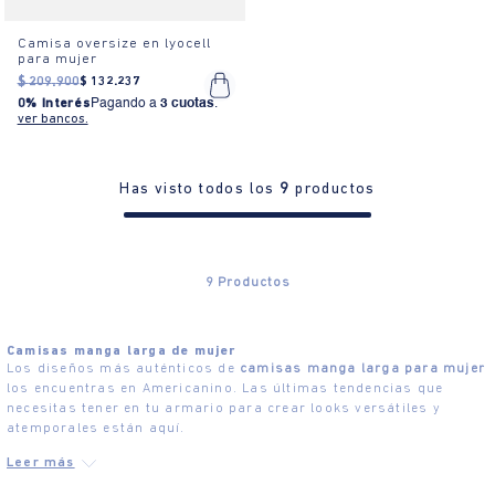
Camisa oversize en lyocell
para mujer
$
209
.
900
$
132
.
237
0% Interés
Pagando a
3 cuotas
.
ver bancos.
Has visto todos los
9
productos
9
Productos
Camisas manga larga de mujer
Los diseños más auténticos de
camisas manga larga para mujer
los encuentras en Americanino. Las últimas tendencias que
necesitas tener en tu armario para crear looks versátiles y
atemporales están aquí.