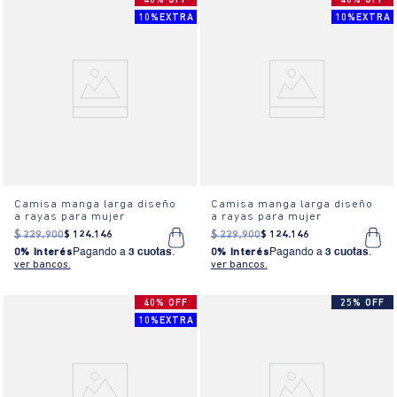
40% OFF
40% OFF
10%EXTRA
10%EXTRA
Camisa manga larga diseño
Camisa manga larga diseño
a rayas para mujer
a rayas para mujer
$
229
.
900
$
124
.
146
$
229
.
900
$
124
.
146
0% Interés
Pagando a
3 cuotas
.
0% Interés
Pagando a
3 cuotas
.
ver bancos.
ver bancos.
40% OFF
25% OFF
10%EXTRA