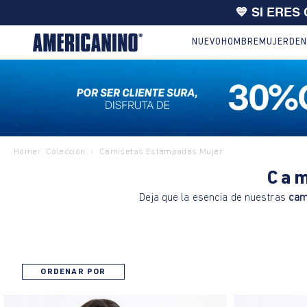
💙 SI ERES
NUEVO
HOMBRE
MUJER
DEN
Home
Colección
Camisetas Estampadas Mujer
/
/
Cam
Deja que la esencia de nuestras
cam
ORDENAR POR