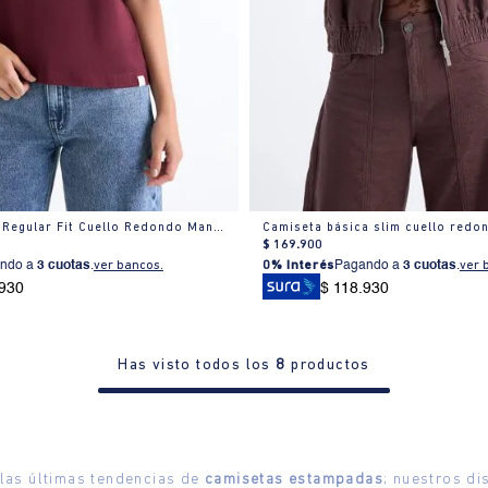
Camiseta Mujer Regular Fit Cuello Redondo Manga Corta Estampada Blanca
Camiseta básica slim cuello red
$
169
.
900
ndo a
3 cuotas
.
ver bancos.
0% Interés
Pagando a
3 cuotas
.
ver 
.930
$ 118.930
Has visto todos los
8
productos
 las últimas tendencias de
camisetas estampadas
; nuestros di