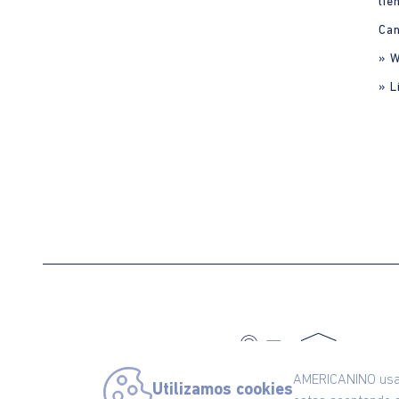
tie
Can
» 
» L
C
AMERICANINO usa c
Utilizamos cookies