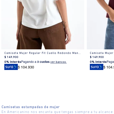
Camiseta Mujer Regular Fit Cuello Redondo Manga Corta Estampada Blanca
$
149
.
900
$
149
.
900
0% Interés
Pagando a
3 cuotas
.
ver bancos.
0% Interés
Paga
$ 104.930
$ 104
Camisetas estampadas de mujer
En Americanino nos encanta que tengas siempre a tu alcance