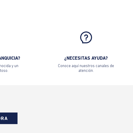
ANQUICIA?
¿NECESITAS AYUDA?
nocida y un
Conoce aquí nuestros canales de
toso.
atención.
ORA