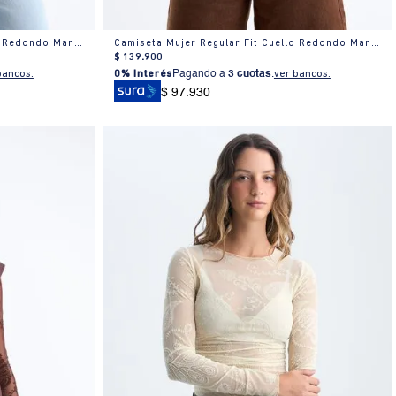
Camiseta Mujer Regular Fit Cuello Redondo Manga Corta Estampada Blanca
Camiseta Mujer Regular Fit Cuello Redondo Manga Corta Estampada Blanca
$
139
.
900
bancos.
0% Interés
Pagando a
3 cuotas
.
ver bancos.
$ 97.930