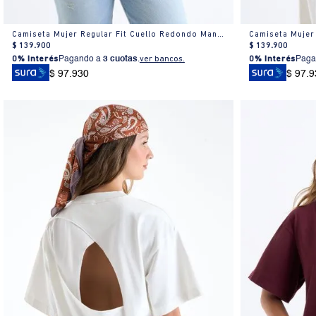
Camiseta Mujer Regular Fit Cuello Redondo Manga Corta Estampada Blanca
$
139
.
900
$
139
.
900
0% Interés
Pagando a
3 cuotas
.
ver bancos.
0% Interés
Paga
$ 97.930
$ 97.9