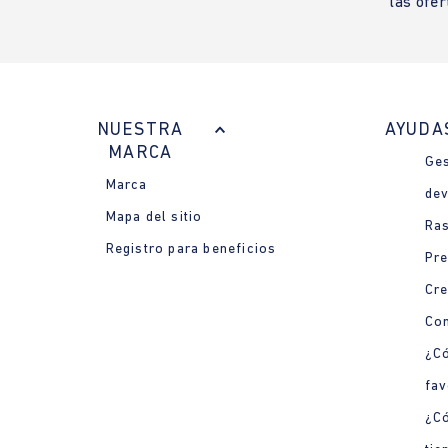
las ofer
NUESTRA
AYUDA
MARCA
Ges
Marca
dev
Mapa del sitio
Ras
Registro para beneficios
Pre
Cre
Con
¿Có
fav
¿C