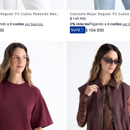
Camiseta Mujer Regular Fit Cuello Redondo Manga Corta Estampada Blanca
$
149
.
900
ndo a
3 cuotas
.
ver bancos.
0% Interés
Pagando a
3 cuotas
.
ver 
30
$ 104.930