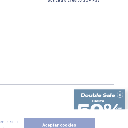
Solicita u crédito SU+ Pay
x
ericanino, todos los derechos reservados
n el sitio
Aceptar cookies