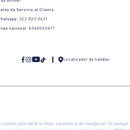
nda online?
ales de Servicio al Cliente
Whatsapp: 322 823 0631
ínea nacional: 6046040471
Localizador de tiendas
omodin S.A.S | NIT: 800.069.933-6
©2025 Am
ookies para darte la mejor experiencia de navegación. Al navegar e