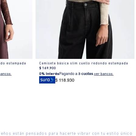
ondo estampada
Camiseta básica slim cuello redondo estampada
$
169
.
900
bancos.
0% Interés
Pagando a
3 cuotas
.
ver bancos.
$ 118.930
seños están pensados para hacerte vibrar con tu estilo único