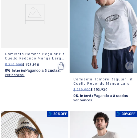
Camiseta Hombre Regular Fit
Cuello Redondo Manga Larga
Estampada Blanca
$
219
.
900
$
153
.
930
0% Interés
Pagando a
3 cuotas
.
ver bancos.
Camiseta Hombre Regular Fit
Cuello Redondo Manga Larga
Estampada Blanca
$
219
.
900
$
153
.
930
0% Interés
Pagando a
3 cuotas
.
ver bancos.