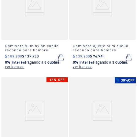
Camiseta slim nylon cuello
Camiseta ajuste slim cuello
redondo para hombre
redondo para hombre
$
189
.
900
$
132
.
930
$
139
.
900
$
76
.
945
0% Interés
Pagando a
3 cuotas
.
0% Interés
Pagando a
3 cuotas
.
ver bancos.
ver bancos.
45% OFF