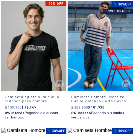
45% OFF
ENVIO GRATIS
Camiseta ajuste slim cuello
Camiseta Hombre Oversize
redondo para hombre
Cuello V Manga Corta Rayas
Estampada
$
139
.
900
$
76
.
945
$
259
.
900
$
181
.
930
0% Interés
Pagando a
3 cuotas
.
0% Interés
Pagando a
3 cuotas
.
ver bancos.
ver bancos.