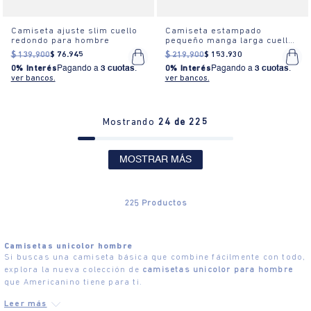
Camiseta ajuste slim cuello
Camiseta estampado
redondo para hombre
pequeño manga larga cuello
redondo para hombre
$
139
.
900
$
76
.
945
$
219
.
900
$
153
.
930
0% Interés
Pagando a
3 cuotas
.
0% Interés
Pagando a
3 cuotas
.
ver bancos.
ver bancos.
Mostrando
24 de 225
MOSTRAR MÁS
225
Productos
Camisetas unicolor hombre
Si buscas una camiseta básica que combine fácilmente con todo,
explora la nueva colección de
camisetas unicolor para hombre
que Americanino tiene para ti.