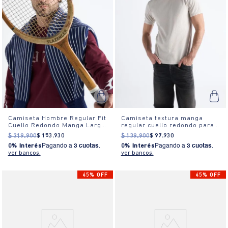
Camiseta Hombre Regular Fit
Camiseta textura manga
Cuello Redondo Manga Larga
regular cuello redondo para
Estampada Blanca
hombre
$
219
.
900
$
153
.
930
$
139
.
900
$
97
.
930
0% Interés
Pagando a
3 cuotas
.
0% Interés
Pagando a
3 cuotas
.
ver bancos.
ver bancos.
45% OFF
45% OFF