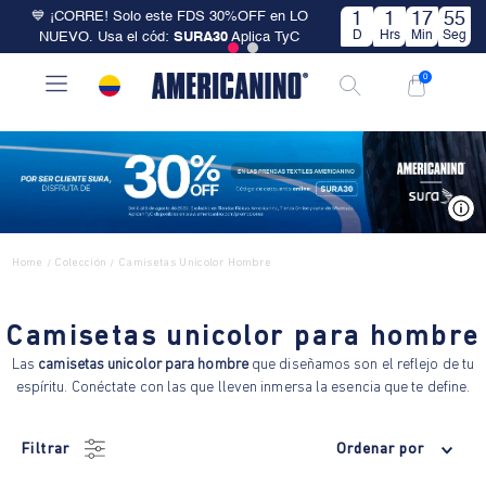
💙 ¡CORRE! Solo este FDS 30%OFF en LO
1
1
17
55
D
Hrs
Min
Seg
NUEVO. Usa el cód:
SURA30
Aplica TyC
0
V
Home
Colección
Camisetas Unicolor Hombre
/
/
Camisetas unicolor para hombre
Las
camisetas unicolor para hombre
que diseñamos son el reflejo de tu
espíritu. Conéctate con las que lleven inmersa la esencia que te define.
Filtrar
Ordenar por