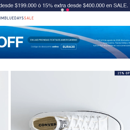
e FDS 30%OFF en LO NUEVO. Usa el cód:
SURA30
Apl
IM
BLUEDAYS
SALE
25% OF