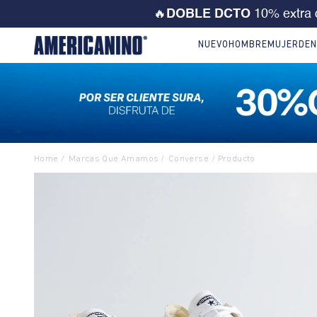
💙 ¡CORRE! Solo est
NUEVO
HOMBRE
MUJER
DEN
Marcas Que Amamos
Converse