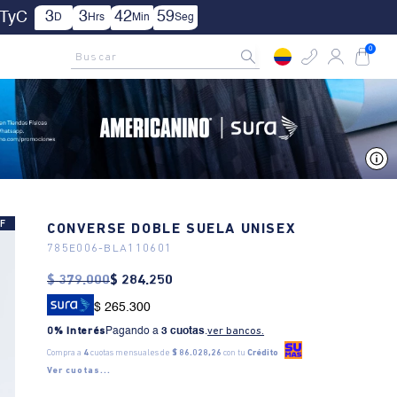
2
3
42
57
ica TyC
D
Hrs
Min
Seg
AMCNO CLUB
Rastrea tu pedido aquí
Buscar
0
V
F
CONVERSE DOBLE SUELA UNISEX
785E006
-
BLA110601
$
379
.
000
$
284
.
250
$ 265.300
0% Interés
Pagando a
3 cuotas
.
ver bancos.
Compra a
4
cuotas mensuales de
$ 86.028,26
con tu
Crédito
Ver cuotas...