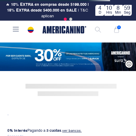
🔥
10% EXTRA en compras desde $199.000 |
4
10
8
59
15% EXTRA desde $400.000 en SALE
| T&C
D
Hrs
Min
Seg
aplican
0
V
-
0% Interés
Pagando a
3 cuotas
.
ver bancos.