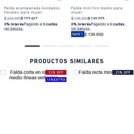
TE VAN A ENCANTAR
30% OFF
25% OFF
10%EXTRA
Falda acampanada bordados
Falda mini tiro medio para
florales para mujer
mujer
$
249
.
900
$
157
.
437
$
199
.
900
$
149
.
925
0% Interés
Pagando a
3 cuotas
.
0% Interés
Pagando a
3 cuotas
.
ver bancos.
ver bancos.