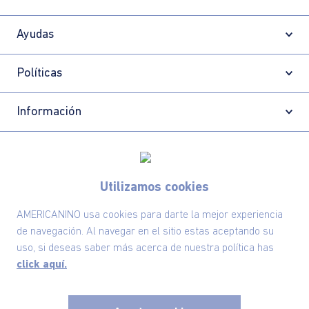
¿NECESITAS AYUDA?
Conoce aquí nuestros canales de
atención.
Suscríbete ahora nuestro Newsletter y recibe
las ofertas exclusivas y lo último en moda
SUSCRÍBETE AHORA
Utilizamos cookies
AMERICANINO usa cookies para darte la mejor experiencia
de navegación. Al navegar en el sitio estas aceptando su
Nuestra Marca
uso, si deseas saber más acerca de nuestra política has
click aquí.
Ayudas