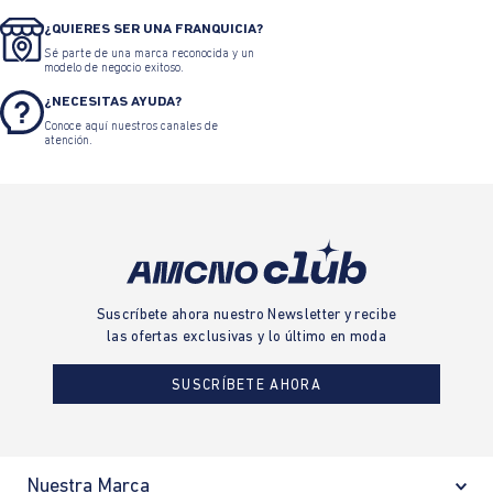
Camiseta polo slim fit
Chaqueta Bomber Masculina
bordado
$ 179.900
$ 107.940
$ 259.900
$ 194.925
TARJETA DE CRÉDITO
SUMAS Y CRÉDITO SUMAS
Solicita tu Tarjeta de Crédito Sumas
CAMBIOS Y DEVOLUCIONES
Conoce nuestras políticas y gestiona
tu cambio o devolución.
¿QUIERES SER UNA FRANQUICIA?
Sé parte de una marca reconocida y un
modelo de negocio exitoso.