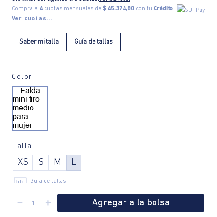
Compra a
4
cuotas mensuales de
$ 45.374,80
con tu
Crédito
Ver cuotas...
Saber mi talla
Guía de tallas
Color:
Talla
XS
S
M
L
Guía de tallas
Agregar a la bolsa
－
＋