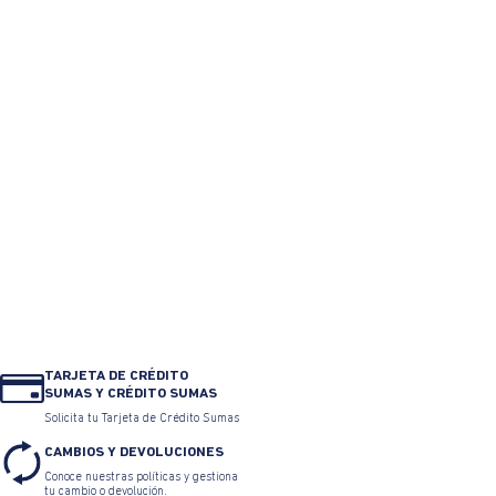
Falda corta en rayon tiro
Falda recta mini denim
medio líneas verticales
$
269
.
900
$
170
.
037
$
209
.
900
$
157
.
425
0% Interés
Pagando a
3 cuotas
.
0% Interés
Pagando a
3 cuotas
.
ver bancos.
ver bancos.
$ 146.930
TAMBIÉN TE PUEDE INTERESAR
40% OFF
25% OFF