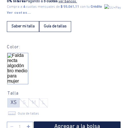
0% Interés
Pagando a
3 cuotas
.
ver bancos.
Compra a
4
cuotas mensuales de
$ 55.061,11
con tu
Crédito
Ver cuotas...
Saber mi talla
Guía de tallas
Color:
Talla
XS
S
M
L
Guía de tallas
Agregar a la bolsa
－
＋