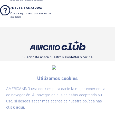
modelo de negocio exitoso.
¿NECESITAS AYUDA?
Conoce aquí nuestros canales de
atención.
Suscríbete ahora nuestro Newsletter y recibe
las ofertas exclusivas y lo último en moda
SUSCRÍBETE AHORA
Utilizamos cookies
AMERICANINO usa cookies para darte la mejor experiencia
de navegación. Al navegar en el sitio estas aceptando su
Nuestra Marca
uso, si deseas saber más acerca de nuestra política has
click aquí.
Ayudas