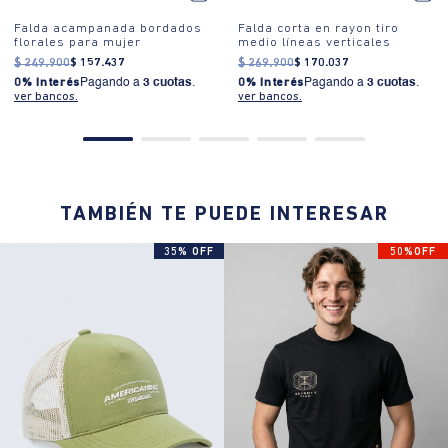
Falda acampanada bordados
Falda corta en rayon tiro
florales para mujer
medio líneas verticales
$
249
.
900
$
157
.
437
$
269
.
900
$
170
.
037
0% Interés
Pagando a
3 cuotas
.
0% Interés
Pagando a
3 cuotas
.
ver bancos.
ver bancos.
TAMBIÉN TE PUEDE INTERESAR
35% OFF
50%OFF