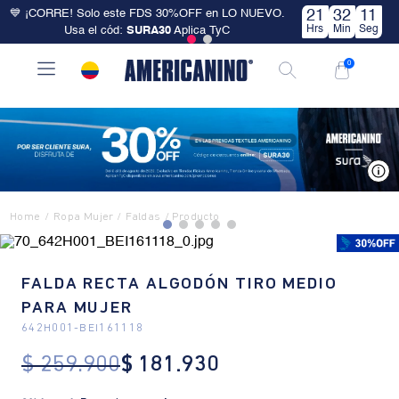
💙 ¡CORRE! Solo este FDS 30%OFF en LO NUEVO.
21
32
11
Hrs
Min
Seg
Usa el cód:
SURA30
Aplica TyC
0
V
Ropa Mujer
Faldas
FALDA RECTA ALGODÓN TIRO MEDIO
PARA MUJER
642H001
-
BEI161118
$
259
.
900
$
181
.
930