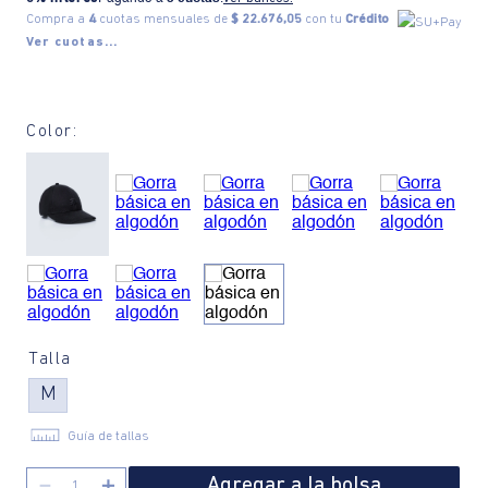
Compra a
4
cuotas mensuales de
$ 22.676,05
con tu
Crédito
Ver cuotas...
Color:
Talla
M
Guía de tallas
Agregar a la bolsa
－
＋