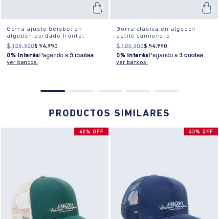
¿Cómo es el fit?:
Hecha de 100% algodón, sin rotos, con un diseño
básico que se adapta a cualquier estilo. No requiere planchado y es
Gorra ajuste béisbol en
fácil de cuidar.
Gorra clásica en algodón
algodón bordado frontal
estilo camionero
¿Cómo se usa?:
El ajuste es estándar, ideal para actividades al aire
$
109
.
900
$
54
.
950
$
109
.
900
$
54
.
950
0% Interés
Pagando a
3 cuotas
.
0% Interés
Pagando a
3 cuotas
.
libre, paseos casuales o simplemente para complementar tu estilo
ver bancos.
ver bancos.
diario.
PRODUCTOS SIMILARES
40% OFF
40% OFF