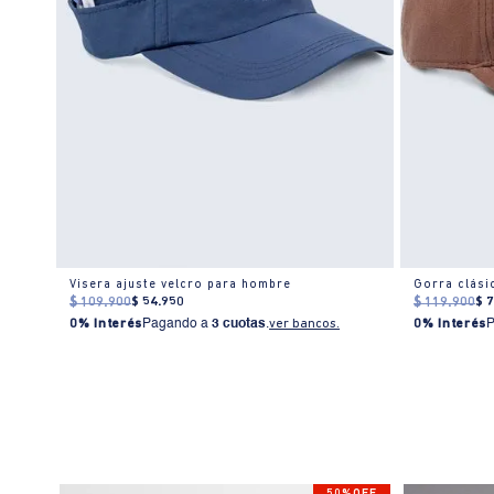
Visera ajuste velcro para hombre
Gorra clási
$
109
.
900
$
54
.
950
$
119
.
900
$
0% Interés
Pagando a
3 cuotas
.
ver bancos.
0% Interés