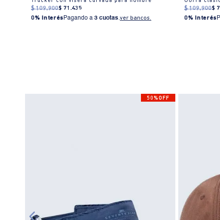
Trucker con visera curvada para hombre
Gorra clási
$
109
.
900
$
71
.
435
$
109
.
900
$
0% Interés
Pagando a
3 cuotas
.
ver bancos.
0% Interés
50%OFF