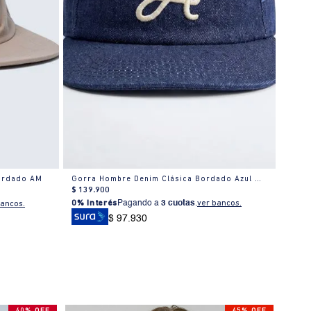
bordado AM
Gorra Hombre Denim Clásica Bordado Azul Oscuro
Gorra
$
139
.
900
$
139
0% Interés
Pagando a
3 cuotas
.
ver bancos.
0% I
bancos.
$ 97.930