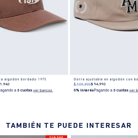
ca algodón bordado 1975
Gorra ajustable en algodón con 
71
.
940
$
109
.
900
$
54
.
950
Pagando a
3 cuotas
.
ver bancos.
0% Interés
Pagando a
3 cuotas
.
ver 
TAMBIÉN TE PUEDE INTERESAR