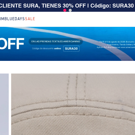
 $199.000 | 15% EXTRA desde $400.000 en SALE
| T
IM
BLUEDAYS
SALE