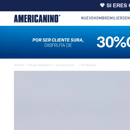
🔥
10% EXTRA en compras desde
NUEVO
HOMBRE
MUJER
DEN
Ropa Hombre
Accesorios