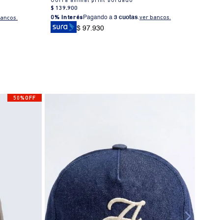
Gorra animal print bordado
$
139
.
900
$
139
0% Interés
Pagando a
3 cuotas
.
ver bancos.
0% I
bancos.
$ 97.930
50%OFF