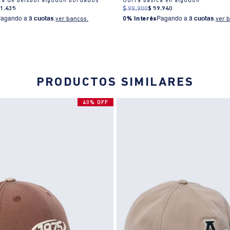
ca de béisbol algodón bordados
Gorra básica en algodón
71
.
435
$
99
.
900
$
59
.
940
Pagando a
3 cuotas
.
ver bancos.
0% Interés
Pagando a
3 cuotas
.
ver 
PRODUCTOS SIMILARES
40% OFF