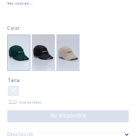
Ver cuotas...
Color:
Talla
M
Guía de tallas
No disponible
Descripción