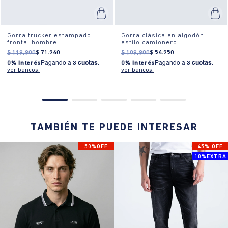
Gorra trucker estampado
Gorra clásica en algodón
frontal hombre
estilo camionero
$
119
.
900
$
71
.
940
$
109
.
900
$
54
.
950
0% Interés
Pagando a
3 cuotas
.
0% Interés
Pagando a
3 cuotas
.
ver bancos.
ver bancos.
TAMBIÉN TE PUEDE INTERESAR
50%OFF
45% OFF
10%EXTRA