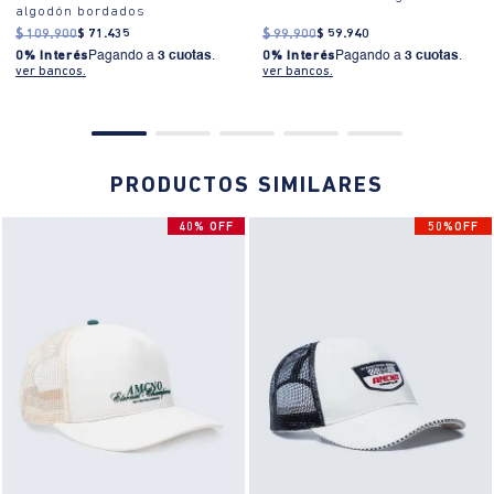
algodón bordados
$
109
.
900
$
71
.
435
$
99
.
900
$
59
.
940
0% Interés
Pagando a
3 cuotas
.
0% Interés
Pagando a
3 cuotas
.
ver bancos.
ver bancos.
PRODUCTOS SIMILARES
40% OFF
50%OFF