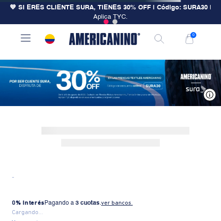
💙 SI ERES CLIENTE SURA, TIENES 30% OFF | Código: SURA30
|
Aplica TYC.
0
V
-
0% Interés
Pagando a
3 cuotas
.
ver bancos.
Cargando...