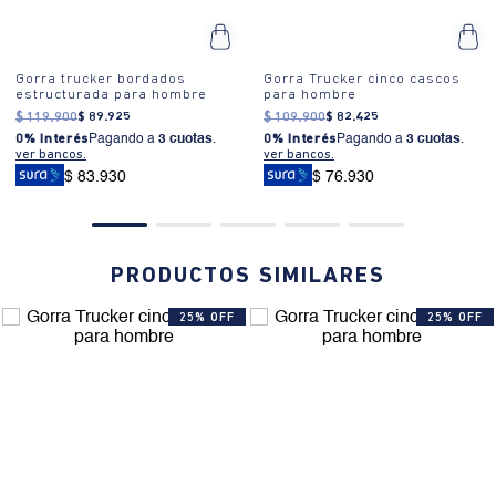
Gorra trucker bordados
Gorra Trucker cinco cascos
estructurada para hombre
para hombre
$
119
.
900
$
89
.
925
$
109
.
900
$
82
.
425
0% Interés
Pagando a
3 cuotas
.
0% Interés
Pagando a
3 cuotas
.
ver bancos.
ver bancos.
$ 83.930
$ 76.930
PRODUCTOS SIMILARES
25% OFF
25% OFF