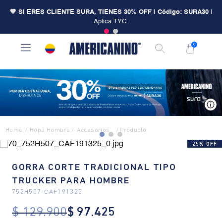
💙 SI ERES CLIENTE SURA, TIENES 30% OFF | Código: SURA30
|
Aplica TYC.
0
V
Ropa Hombre
Accesorios
25% OFF
GORRA CORTE TRADICIONAL TIPO
TRUCKER PARA HOMBRE
752H507
-
CAF191325
$
129
.
900
$
97
.
425