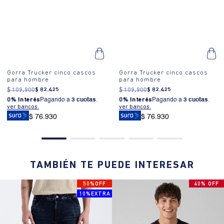
Gorra Trucker cinco cascos
Gorra Trucker cinco cascos
para hombre
para hombre
$
109
.
900
$
82
.
425
$
109
.
900
$
82
.
425
0% Interés
Pagando a
3 cuotas
.
0% Interés
Pagando a
3 cuotas
.
ver bancos.
ver bancos.
$ 76.930
$ 76.930
TAMBIÉN TE PUEDE INTERESAR
50%OFF
40% OFF
10%EXTRA